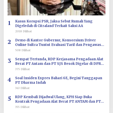
E
H
R
E
D
A
1
Kasus Korupsi PSR, Jaksa Sebut Rumah Yang
K
Digeledah di Citraland Terkait Saksi AA
S
I
2018 Dilihat
2
Demo di Kantor Gubernur, Konsorsium Driver
Online Sultra Tuntut Evaluasi Tarif dan Pengawasan
Aplikasi
508 Dilihat
3
Sempat Tertunda, RDP Kerjasama Pengadaan Alat
Berat PT Antam dan PT SJS Besok Digelar di DPRD
Sultra
375 Dilihat
4
Soal Insiden Expres Bahari 6E, Begini Tanggapan
PT Dharma Indah
363 Dilihat
5
RDP Kembali Dijadwal Ulang, KPH Siap Buka
Kontrak Pengadaan Alat Berat PT ANTAM dan PT
SJS
355 Dilihat