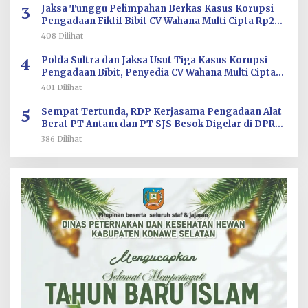
3
Jaksa Tunggu Pelimpahan Berkas Kasus Korupsi
Pengadaan Fiktif Bibit CV Wahana Multi Cipta Rp26
Miliar
408 Dilihat
4
Polda Sultra dan Jaksa Usut Tiga Kasus Korupsi
Pengadaan Bibit, Penyedia CV Wahana Multi Cipta
Terperiksa
401 Dilihat
5
Sempat Tertunda, RDP Kerjasama Pengadaan Alat
Berat PT Antam dan PT SJS Besok Digelar di DPRD
Sultra
386 Dilihat