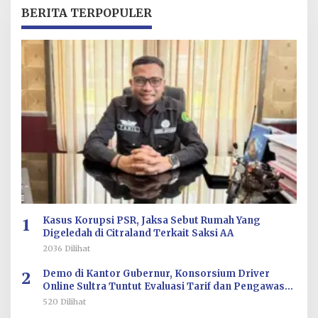
R
BERITA TERPOPULER
E
D
A
K
S
I
1
Kasus Korupsi PSR, Jaksa Sebut Rumah Yang
Digeledah di Citraland Terkait Saksi AA
2036 Dilihat
2
Demo di Kantor Gubernur, Konsorsium Driver
Online Sultra Tuntut Evaluasi Tarif dan Pengawasan
Aplikasi
520 Dilihat