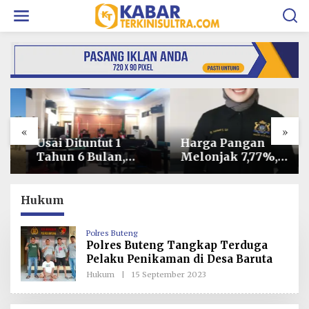
L
e
w
a
t
i
k
e
k
o
«
»
n
t
Usai Dituntut 1
Harga Pangan
e
Tahun 6 Bulan,
Melonjak 7,77%,
n
Armin Amin
Kadin Minta
Siapkan Pledoi
Langkah Cepat
untuk Bantah
Pembab Kolaka
Hukum
Dakwaan JPU
Kendalikan Inflasi
di Kolaka
Polres Buteng
Polres Buteng Tangkap Terduga
Pelaku Penikaman di Desa Baruta
Hukum
|
15 September 2023
O
L
E
H