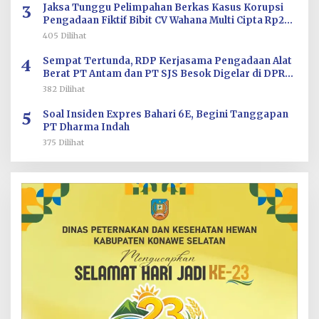
3
Jaksa Tunggu Pelimpahan Berkas Kasus Korupsi
Pengadaan Fiktif Bibit CV Wahana Multi Cipta Rp26
Miliar
405 Dilihat
4
Sempat Tertunda, RDP Kerjasama Pengadaan Alat
Berat PT Antam dan PT SJS Besok Digelar di DPRD
Sultra
382 Dilihat
5
Soal Insiden Expres Bahari 6E, Begini Tanggapan
PT Dharma Indah
375 Dilihat