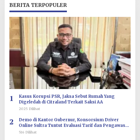
R
BERITA TERPOPULER
E
D
A
K
S
I
1
Kasus Korupsi PSR, Jaksa Sebut Rumah Yang
Digeledah di Citraland Terkait Saksi AA
2025 Dilihat
2
Demo di Kantor Gubernur, Konsorsium Driver
Online Sultra Tuntut Evaluasi Tarif dan Pengawasan
Aplikasi
516 Dilihat