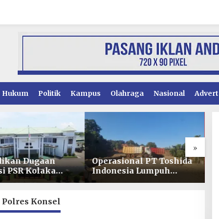
Hukum
Politik
Kampus
Olahraga
Nasional
Advert
»
ional PT Toshida
Bupati Kolaka Diam
K
esia Lumpuh
Ditengah Konflik
P
t Pemalangan,
Tambang Pomalaa,
M
ahaan Lapor Polda
Dinilai Tak Mampu Jaga
R
Iklim Investasi
B
 Polres Konsel
I