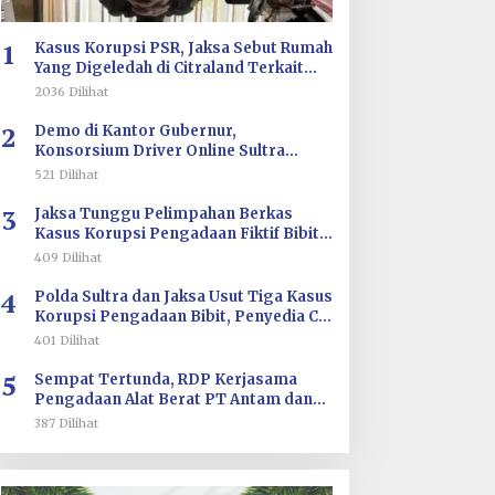
ilirisasi/BKPM
1
Kasus Korupsi PSR, Jaksa Sebut Rumah
Yang Digeledah di Citraland Terkait
Saksi AA
2036 Dilihat
2
Demo di Kantor Gubernur,
Konsorsium Driver Online Sultra
Tuntut Evaluasi Tarif dan Pengawasan
521 Dilihat
Aplikasi
3
Jaksa Tunggu Pelimpahan Berkas
Kasus Korupsi Pengadaan Fiktif Bibit
CV Wahana Multi Cipta Rp26 Miliar
409 Dilihat
4
Polda Sultra dan Jaksa Usut Tiga Kasus
Korupsi Pengadaan Bibit, Penyedia CV
Wahana Multi Cipta Terperiksa
401 Dilihat
5
Sempat Tertunda, RDP Kerjasama
Pengadaan Alat Berat PT Antam dan
PT SJS Besok Digelar di DPRD Sultra
387 Dilihat