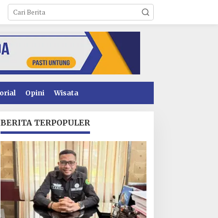
orial
Opini
Wisata
BERITA TERPOPULER
inerja Pelayanan
Sawal Tegas: Jangan
erizinan Konsel
Main-Main! GEMPUR
eningkat, DPMPTSP
SULTRA Siap Duduki
aih Predikat “Sangat
Lahan Sengketa Puuwatu
aik” dari Kementerian
nvestasi dan