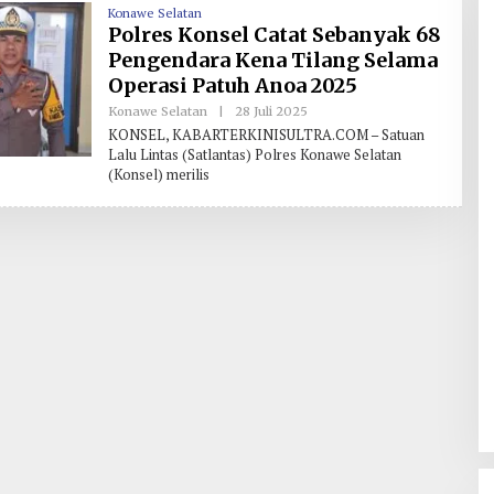
H
Konawe Selatan
Polres Konsel Catat Sebanyak 68
Pengendara Kena Tilang Selama
Operasi Patuh Anoa 2025
Konawe Selatan
|
28 Juli 2025
O
L
KONSEL, KABARTERKINISULTRA.COM – Satuan
E
Lalu Lintas (Satlantas) Polres Konawe Selatan
H
(Konsel) merilis
R
E
D
A
K
S
I