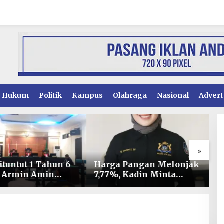
Hukum
Politik
Kampus
Olahraga
Nasional
Advert
»
ituntut 1 Tahun 6
Harga Pangan Melonjak
S
, Armin Amin
7,77%, Kadin Minta
M
n Pledoi untuk
Langkah Cepat Pembab
S
h Dakwaan JPU
Kolaka Kendalikan
L
Inflasi di Kolaka