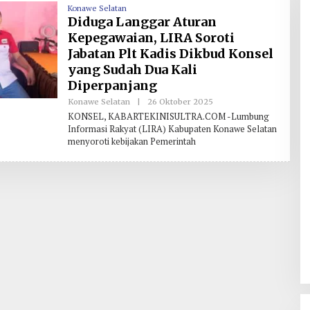
Konawe Selatan
Diduga Langgar Aturan
Kepegawaian, LIRA Soroti
Jabatan Plt Kadis Dikbud Konsel
yang Sudah Dua Kali
Diperpanjang
Konawe Selatan
|
26 Oktober 2025
O
L
KONSEL, KABARTEKINISULTRA.COM -Lumbung
E
Informasi Rakyat (LIRA) Kabupaten Konawe Selatan
H
menyoroti kebijakan Pemerintah
R
E
D
A
K
S
I