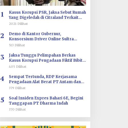
1
Kasus Korupsi PSR, Jaksa Sebut Rumah
Yang Digeledah di Citraland Terkait
Saksi AA
2021 Dilihat
2
Demo di Kantor Gubernur,
Konsorsium Driver Online Sultra
Tuntut Evaluasi Tarif dan Pengawasan
513 Dilihat
Aplikasi
3
Jaksa Tunggu Pelimpahan Berkas
Kasus Korupsi Pengadaan Fiktif Bibit
CV Wahana Multi Cipta Rp26 Miliar
405 Dilihat
4
Sempat Tertunda, RDP Kerjasama
Pengadaan Alat Berat PT Antam dan
PT SJS Besok Digelar di DPRD Sultra
379 Dilihat
5
Soal Insiden Expres Bahari 6E, Begini
Tanggapan PT Dharma Indah
370 Dilihat