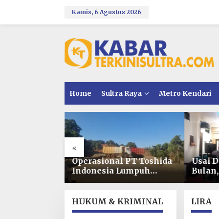
L
e
Kamis, 6 Agustus 2026
w
a
t
i
k
e
k
o
n
Home
Sultra Raya
Metro Kendari
t
e
n
«
n Dugaan
Operasional PT Toshida
Usai D
R Kolaka
Indonesia Lumpuh
Bulan
mpung,
Akibat Pemalangan,
Siapka
anti
Perusahaan Lapor Polda
Banta
 Tersangka
Sultra
HUKUM & KRIMINAL
LIRA