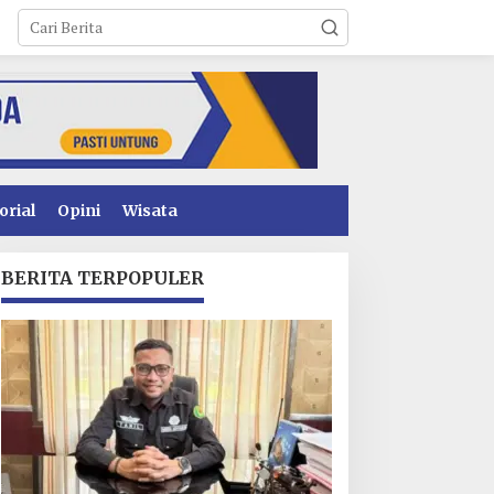
orial
Opini
Wisata
BERITA TERPOPULER
awal Tegas: Jangan
Penyidikan Dugaan
ain-Main! GEMPUR
Korupsi PSR Kolaka
ULTRA Siap Duduki
Hampir Rampung,
ahan Sengketa Puuwatu
Publik Menanti
Penetapan Tersangka