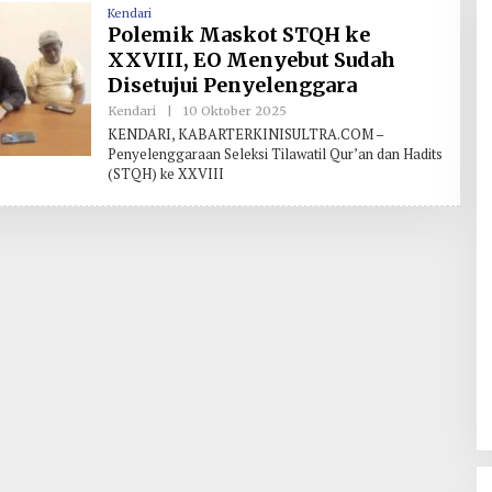
Kendari
Polemik Maskot STQH ke
XXVIII, EO Menyebut Sudah
Disetujui Penyelenggara
Kendari
|
10 Oktober 2025
O
L
KENDARI, KABARTERKINISULTRA.COM –
E
Penyelenggaraan Seleksi Tilawatil Qur’an dan Hadits
H
(STQH) ke XXVIII
R
E
D
A
K
S
I