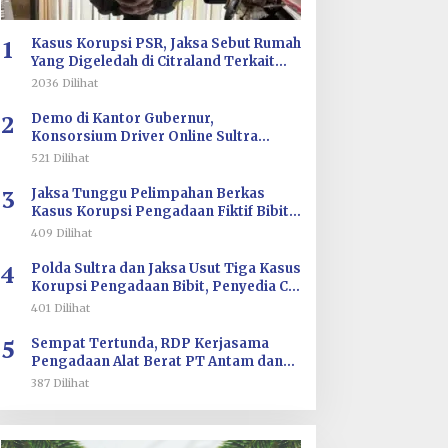
Hilirisasi/BKPM
1
Kasus Korupsi PSR, Jaksa Sebut Rumah
Yang Digeledah di Citraland Terkait
Saksi AA
2036 Dilihat
2
Demo di Kantor Gubernur,
Konsorsium Driver Online Sultra
Tuntut Evaluasi Tarif dan Pengawasan
521 Dilihat
Aplikasi
3
Jaksa Tunggu Pelimpahan Berkas
Kasus Korupsi Pengadaan Fiktif Bibit
CV Wahana Multi Cipta Rp26 Miliar
409 Dilihat
4
Polda Sultra dan Jaksa Usut Tiga Kasus
Korupsi Pengadaan Bibit, Penyedia CV
Wahana Multi Cipta Terperiksa
401 Dilihat
5
Sempat Tertunda, RDP Kerjasama
Pengadaan Alat Berat PT Antam dan
PT SJS Besok Digelar di DPRD Sultra
387 Dilihat