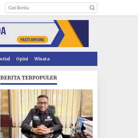
orial
Opini
Wisata
BERITA TERPOPULER
upati Kolaka Diam
Kinerja Pelayanan
itengah Konflik
Perizinan Konsel
ambang Pomalaa,
Meningkat, DPMPTSP
inilai Tak Mampu Jaga
Raih Predikat “Sangat
klim Investasi
Baik” dari Kementerian
Investasi dan