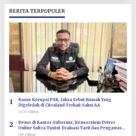
H
R
BERITA TERPOPULER
E
D
A
K
S
I
1
Kasus Korupsi PSR, Jaksa Sebut Rumah Yang
Digeledah di Citraland Terkait Saksi AA
2026 Dilihat
2
Demo di Kantor Gubernur, Konsorsium Driver
Online Sultra Tuntut Evaluasi Tarif dan Pengawasan
Aplikasi
518 Dilihat