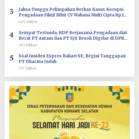
3
Jaksa Tunggu Pelimpahan Berkas Kasus Korupsi
Pengadaan Fiktif Bibit CV Wahana Multi Cipta Rp26
Miliar
405 Dilihat
4
Sempat Tertunda, RDP Kerjasama Pengadaan Alat
Berat PT Antam dan PT SJS Besok Digelar di DPRD
Sultra
382 Dilihat
5
Soal Insiden Expres Bahari 6E, Begini Tanggapan
PT Dharma Indah
377 Dilihat