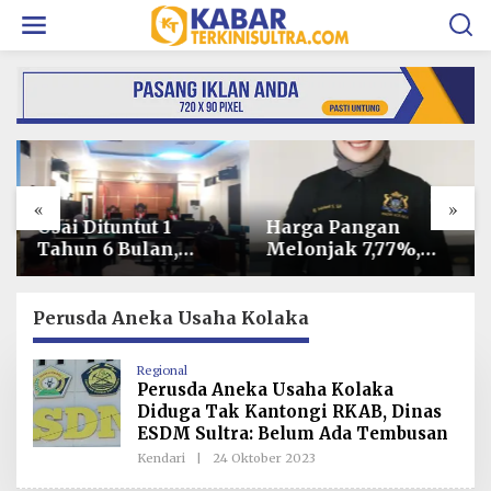
L
e
w
a
t
i
k
e
k
o
«
»
n
t
Usai Dituntut 1
Harga Pangan
e
Tahun 6 Bulan,
Melonjak 7,77%,
n
Armin Amin
Kadin Minta
Siapkan Pledoi
Langkah Cepat
untuk Bantah
Pembab Kolaka
Perusda Aneka Usaha Kolaka
Dakwaan JPU
Kendalikan Inflasi
di Kolaka
Regional
Perusda Aneka Usaha Kolaka
Diduga Tak Kantongi RKAB, Dinas
ESDM Sultra: Belum Ada Tembusan
Kendari
|
24 Oktober 2023
O
L
E