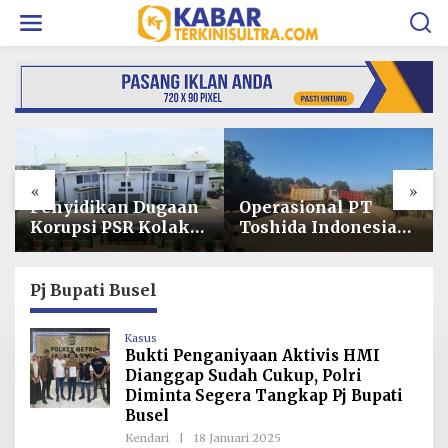
L
e
w
a
t
i
k
e
k
o
«
»
n
t
Operasional PT
Usai Dituntut 1
e
Toshida Indonesia
Tahun 6 Bulan,
n
Lumpuh Akibat
Armin Amin
Pemalangan,
Siapkan Pledoi
Perusahaan Lapor
untuk Bantah
Pj Bupati Busel
Polda Sultra
Dakwaan JPU
Kasus
Bukti Penganiyaan Aktivis HMI
Dianggap Sudah Cukup, Polri
Diminta Segera Tangkap Pj Bupati
Busel
Kendari
|
18 Januari 2025
O