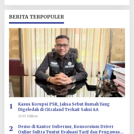
L
E
H
R
BERITA TERPOPULER
E
D
A
K
S
I
1
Kasus Korupsi PSR, Jaksa Sebut Rumah Yang
Digeledah di Citraland Terkait Saksi AA
2035 Dilihat
2
Demo di Kantor Gubernur, Konsorsium Driver
Online Sultra Tuntut Evaluasi Tarif dan Pengawasan