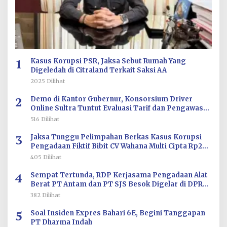
1
Kasus Korupsi PSR, Jaksa Sebut Rumah Yang
Digeledah di Citraland Terkait Saksi AA
2025 Dilihat
2
Demo di Kantor Gubernur, Konsorsium Driver
Online Sultra Tuntut Evaluasi Tarif dan Pengawasan
Aplikasi
516 Dilihat
3
Jaksa Tunggu Pelimpahan Berkas Kasus Korupsi
Pengadaan Fiktif Bibit CV Wahana Multi Cipta Rp26
Miliar
405 Dilihat
4
Sempat Tertunda, RDP Kerjasama Pengadaan Alat
Berat PT Antam dan PT SJS Besok Digelar di DPRD
Sultra
382 Dilihat
5
Soal Insiden Expres Bahari 6E, Begini Tanggapan
PT Dharma Indah