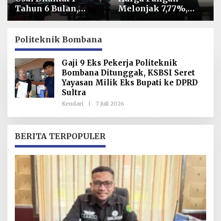
Tahun 6 Bulan,
Melonjak 7,77%,
Armin Amin
Kadin Minta
Siapkan Pledoi
Langkah Cepat
untuk Bantah
Pembab Kolaka
Politeknik Bombana
Dakwaan JPU
Kendalikan Inflasi
di Kolaka
Gaji 9 Eks Pekerja Politeknik
Bombana Ditunggak, KSBSI Seret
Yayasan Milik Eks Bupati ke DPRD
Sultra
Kendari
|
7 Juli 2026
O
L
E
H
R
BERITA TERPOPULER
E
D
A
K
S
I