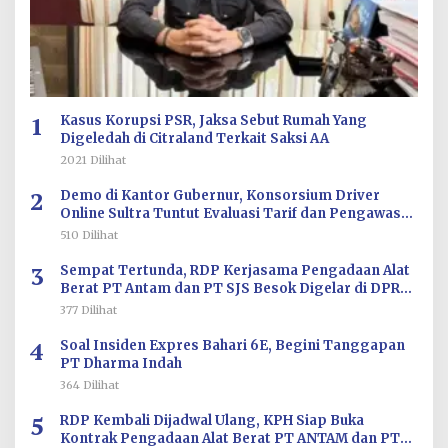
1
Kasus Korupsi PSR, Jaksa Sebut Rumah Yang
Digeledah di Citraland Terkait Saksi AA
2021 Dilihat
2
Demo di Kantor Gubernur, Konsorsium Driver
Online Sultra Tuntut Evaluasi Tarif dan Pengawasan
Aplikasi
510 Dilihat
3
Sempat Tertunda, RDP Kerjasama Pengadaan Alat
Berat PT Antam dan PT SJS Besok Digelar di DPRD
Sultra
377 Dilihat
4
Soal Insiden Expres Bahari 6E, Begini Tanggapan
PT Dharma Indah
364 Dilihat
5
RDP Kembali Dijadwal Ulang, KPH Siap Buka
Kontrak Pengadaan Alat Berat PT ANTAM dan PT