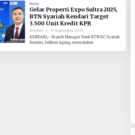
Bisnis
Gelar Properti Expo Sultra 2025,
BTN Syariah Kendari Target
3.500 Unit Kredit KPR
Kendari
|
15 September 2025
O
L
KENDARI, – Branch Manager Bank BTN KC Syariah
E
Kendari, Sulthon Agung, menyatakan
H
R
E
D
A
K
S
I