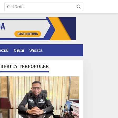
orial
Opini
Wisata
BERITA TERPOPULER
enyidikan Dugaan
Operasional PT Toshida
orupsi PSR Kolaka
Indonesia Lumpuh
ampir Rampung,
Akibat Pemalangan,
ublik Menanti
Perusahaan Lapor Polda
enetapan Tersangka
Sultra