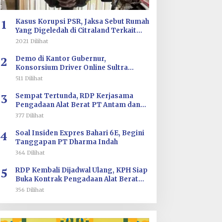
1
Kasus Korupsi PSR, Jaksa Sebut Rumah
Yang Digeledah di Citraland Terkait
Saksi AA
2021 Dilihat
2
Demo di Kantor Gubernur,
Konsorsium Driver Online Sultra
Tuntut Evaluasi Tarif dan Pengawasan
511 Dilihat
Aplikasi
3
Sempat Tertunda, RDP Kerjasama
Pengadaan Alat Berat PT Antam dan
PT SJS Besok Digelar di DPRD Sultra
377 Dilihat
4
Soal Insiden Expres Bahari 6E, Begini
Tanggapan PT Dharma Indah
364 Dilihat
5
RDP Kembali Dijadwal Ulang, KPH Siap
Buka Kontrak Pengadaan Alat Berat
PT ANTAM dan PT SJS
356 Dilihat