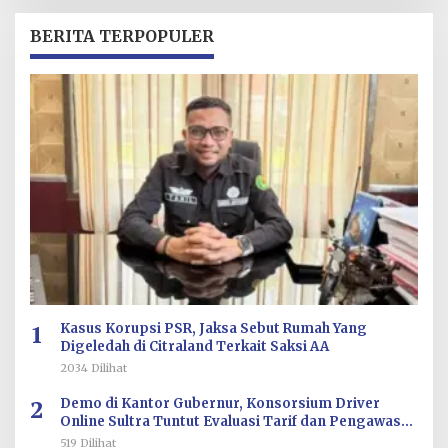
H
R
BERITA TERPOPULER
E
D
A
K
S
I
1
Kasus Korupsi PSR, Jaksa Sebut Rumah Yang
Digeledah di Citraland Terkait Saksi AA
2034 Dilihat
2
Demo di Kantor Gubernur, Konsorsium Driver
Online Sultra Tuntut Evaluasi Tarif dan Pengawasan
Aplikasi
519 Dilihat