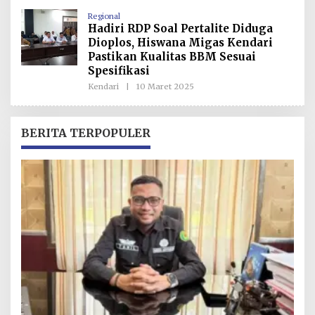
H
Regional
R
Hadiri RDP Soal Pertalite Diduga
E
D
Dioplos, Hiswana Migas Kendari
A
Pastikan Kualitas BBM Sesuai
K
S
Spesifikasi
I
Kendari
|
10 Maret 2025
O
L
E
H
R
BERITA TERPOPULER
E
D
A
K
S
I