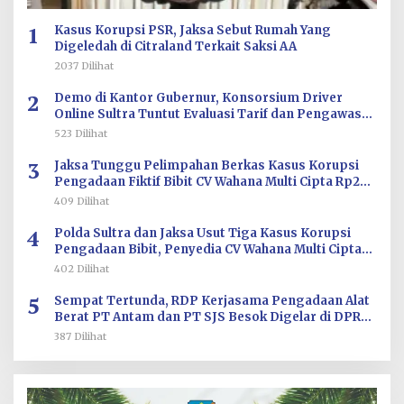
1
Kasus Korupsi PSR, Jaksa Sebut Rumah Yang
Digeledah di Citraland Terkait Saksi AA
2037 Dilihat
2
Demo di Kantor Gubernur, Konsorsium Driver
Online Sultra Tuntut Evaluasi Tarif dan Pengawasan
Aplikasi
523 Dilihat
3
Jaksa Tunggu Pelimpahan Berkas Kasus Korupsi
Pengadaan Fiktif Bibit CV Wahana Multi Cipta Rp26
Miliar
409 Dilihat
4
Polda Sultra dan Jaksa Usut Tiga Kasus Korupsi
Pengadaan Bibit, Penyedia CV Wahana Multi Cipta
Terperiksa
402 Dilihat
5
Sempat Tertunda, RDP Kerjasama Pengadaan Alat
Berat PT Antam dan PT SJS Besok Digelar di DPRD
Sultra
387 Dilihat