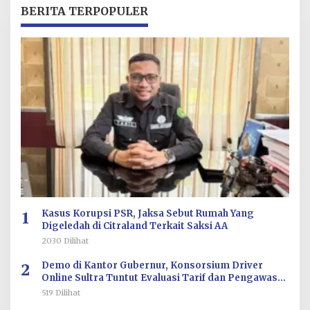
R
BERITA TERPOPULER
E
D
A
K
S
I
1
Kasus Korupsi PSR, Jaksa Sebut Rumah Yang
Digeledah di Citraland Terkait Saksi AA
2030 Dilihat
2
Demo di Kantor Gubernur, Konsorsium Driver
Online Sultra Tuntut Evaluasi Tarif dan Pengawasan
Aplikasi
519 Dilihat