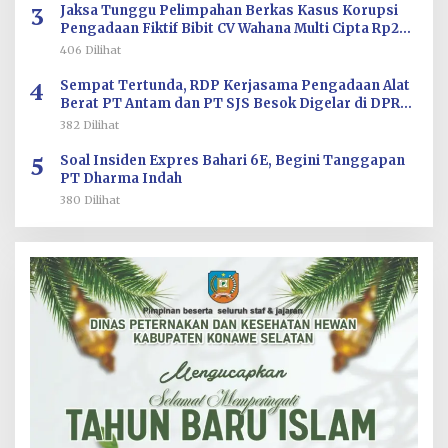
3
Jaksa Tunggu Pelimpahan Berkas Kasus Korupsi
Pengadaan Fiktif Bibit CV Wahana Multi Cipta Rp26
Miliar
406 Dilihat
4
Sempat Tertunda, RDP Kerjasama Pengadaan Alat
Berat PT Antam dan PT SJS Besok Digelar di DPRD
Sultra
382 Dilihat
5
Soal Insiden Expres Bahari 6E, Begini Tanggapan
PT Dharma Indah
380 Dilihat