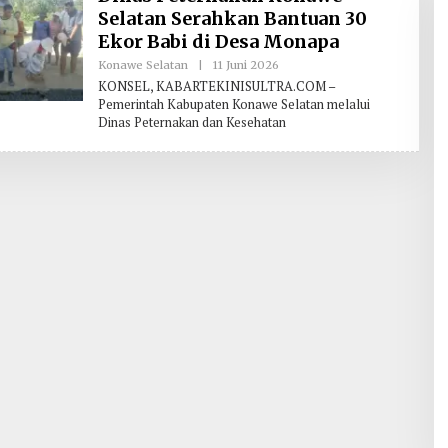
Selatan Serahkan Bantuan 30
Ekor Babi di Desa Monapa
Konawe Selatan
|
11 Juni 2026
O
L
KONSEL, KABARTEKINISULTRA.COM –
E
Pemerintah Kabupaten Konawe Selatan melalui
H
Dinas Peternakan dan Kesehatan
R
E
D
A
K
S
I