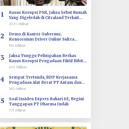
1
Kasus Korupsi PSR, Jaksa Sebut Rumah
Yang Digeledah di Citraland Terkait
Saksi AA
2025 Dilihat
2
Demo di Kantor Gubernur,
Konsorsium Driver Online Sultra
Tuntut Evaluasi Tarif dan Pengawasan
516 Dilihat
Aplikasi
3
Jaksa Tunggu Pelimpahan Berkas
Kasus Korupsi Pengadaan Fiktif Bibit
CV Wahana Multi Cipta Rp26 Miliar
405 Dilihat
4
Sempat Tertunda, RDP Kerjasama
enyidikan Dugaan
Operasional PT Toshida
Pengadaan Alat Berat PT Antam dan
PT SJS Besok Digelar di DPRD Sultra
orupsi PSR Kolaka
Indonesia Lumpuh
382 Dilihat
ampir Rampung,
Akibat Pemalangan,
5
Soal Insiden Expres Bahari 6E, Begini
ublik Menanti
Perusahaan Lapor Polda
Tanggapan PT Dharma Indah
enetapan Tersangka
Sultra
375 Dilihat