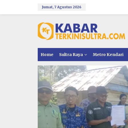
L
e
Jumat, 7 Agustus 2026
w
a
t
i
k
e
k
o
n
Home
Sultra Raya
Metro Kendari
t
e
n