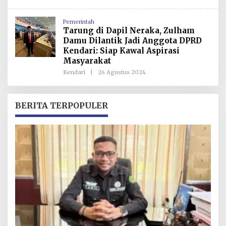
L
E
H
Pemerintah
R
Tarung di Dapil Neraka, Zulham
E
D
Damu Dilantik Jadi Anggota DPRD
A
Kendari: Siap Kawal Aspirasi
K
S
Masyarakat
I
Kendari
|
26 Agustus 2024
O
L
E
H
R
BERITA TERPOPULER
E
D
A
K
S
I