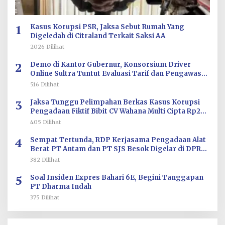
1
Kasus Korupsi PSR, Jaksa Sebut Rumah Yang
Digeledah di Citraland Terkait Saksi AA
2026 Dilihat
2
Demo di Kantor Gubernur, Konsorsium Driver
Online Sultra Tuntut Evaluasi Tarif dan Pengawasan
Aplikasi
516 Dilihat
3
Jaksa Tunggu Pelimpahan Berkas Kasus Korupsi
Pengadaan Fiktif Bibit CV Wahana Multi Cipta Rp26
Miliar
405 Dilihat
4
Sempat Tertunda, RDP Kerjasama Pengadaan Alat
Berat PT Antam dan PT SJS Besok Digelar di DPRD
Sultra
382 Dilihat
5
Soal Insiden Expres Bahari 6E, Begini Tanggapan
PT Dharma Indah
375 Dilihat