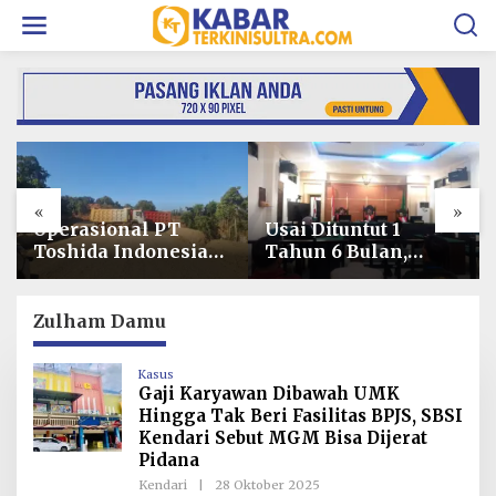
L
e
w
a
t
i
k
e
k
o
«
»
n
t
Usai Dituntut 1
Harga Pangan
e
Tahun 6 Bulan,
Melonjak 7,77%,
n
Armin Amin
Kadin Minta
Siapkan Pledoi
Langkah Cepat
untuk Bantah
Pembab Kolaka
Zulham Damu
Dakwaan JPU
Kendalikan Inflasi
di Kolaka
Kasus
Gaji Karyawan Dibawah UMK
Hingga Tak Beri Fasilitas BPJS, SBSI
Kendari Sebut MGM Bisa Dijerat
Pidana
Kendari
|
28 Oktober 2025
O