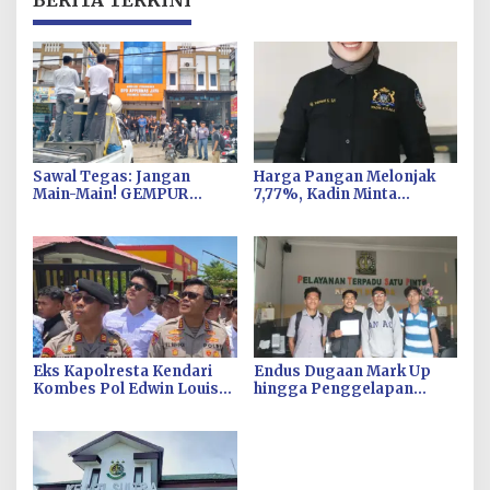
BERITA TERKINI
Sawal Tegas: Jangan
Harga Pangan Melonjak
Main-Main! GEMPUR
7,77%, Kadin Minta
SULTRA Siap Duduki Lahan
Langkah Cepat Pembab
Sengketa Puuwatu
Kolaka Kendalikan Inflasi
di Kolaka
Eks Kapolresta Kendari
Endus Dugaan Mark Up
Kombes Pol Edwin Louis
hingga Penggelapan
Sengka Jabat Karen B
Pajak, KPH Minta Kejati
Ropaminal Divpropam
Sultra Usut Kontrak Sewa
Polri
Alat PT Antam Kolaka–PT
SJS