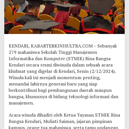
B
i
n
a
B
a
n
g
s
KENDARI, KABARTERKINISULTRA.COM – Sebanyak
a
279 mahasiswa Sekolah Tinggi Manajemen
K
Informatika dan Komputer (STMIK) Bina Bangsa
e
Kendari secara resmi diwisuda dalam sebuah acara
n
d
khidmat yang digelar di Kendari, Senin (2/12/2024).
a
Wisuda kali ini menjadi momentum penting,
r
menandai lahirnya generasi baru yang siap
i
berkontribusi bagi pembangunan daerah maupun
D
bangsa, khususnya di bidang teknologi informasi dan
i
w
manajemen.
i
s
Acara wisuda dihadiri oleh Ketua Yayasan STMIK Bina
u
Bangsa Kendari, Muliati Saiman, jajaran pimpinan
d
kampus, orang tua mahasiswa, serta tamu undangan
a