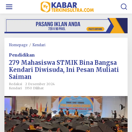
L
e
w
a
t
i
k
e
k
Homepage
/
Kendari
2
o
7
Pendidikan
n
9
t
M
279 Mahasiswa STMIK Bina Bangsa
e
a
Kendari Diwisuda, Ini Pesan Muliati
n
h
Saiman
a
s
Redaksi
2 Desember 2024
i
Kendari
3350 Dilihat
s
w
a
S
T
M
I
K