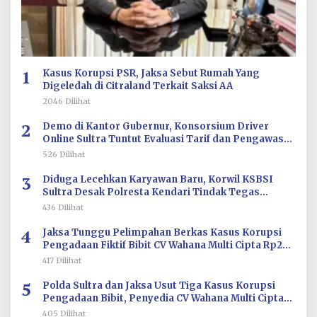
1
Kasus Korupsi PSR, Jaksa Sebut Rumah Yang
Digeledah di Citraland Terkait Saksi AA
2046 Dilihat
2
Demo di Kantor Gubernur, Konsorsium Driver
Online Sultra Tuntut Evaluasi Tarif dan Pengawasan
Aplikasi
526 Dilihat
3
Diduga Lecehkan Karyawan Baru, Korwil KSBSI
Sultra Desak Polresta Kendari Tindak Tegas
Oknum BM PT TSJ
436 Dilihat
4
Jaksa Tunggu Pelimpahan Berkas Kasus Korupsi
Pengadaan Fiktif Bibit CV Wahana Multi Cipta Rp26
Miliar
417 Dilihat
5
Polda Sultra dan Jaksa Usut Tiga Kasus Korupsi
Pengadaan Bibit, Penyedia CV Wahana Multi Cipta
Terperiksa
405 Dilihat