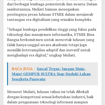
,
dari berbagai lembaga pemerintah dan swasta. Dalam
I
sambutannya, Muliati Saiman menegaskan
n
pentingnya peran lulusan STMIK dalam menjawab
i
tantangan era digitalisasi yang semakin kompleks.
P
e
s
“Sebagai lembaga pendidikan tinggi yang fokus pada
a
teknologi dan manajemen informatika, STMIK Bina
n
Bangsa berkomitmen untuk mencetak lulusan yang
M
tidak hanya unggul secara akademis tetapi juga
u
l
memiliki keterampilan adaptif dan inovatif untuk
i
menghadapi era digital,” ungkap Muliati.
a
t
i
BACA JUGA :
Sawal Tegas: Jangan Main-
S
Main! GEMPUR SULTRA Siap Duduki Lahan
a
Sengketa Puuwatu
i
m
a
Menurut Muliati, lulusan tahun ini telah dibekali
n
dengan kompetensi sesuai kebutuhan industri, baik
dalam penguasaan teknologi informasi maupun