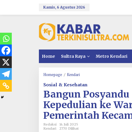
L
e
Kamis, 6 Agustus 2026
w
a
t
i
k
e
k
o
n
Home
Sultra Raya
Metro Kendari
t
e
n
Homepage
/
Kendari
B
a
Sosial & Kesehatan
n
g
Bangun Posyandu 
u
n
Kepedulian ke War
P
o
Pemerintah Keca
s
y
Redaksi
14 Juli 2025
a
Kendari
2770 Dilihat