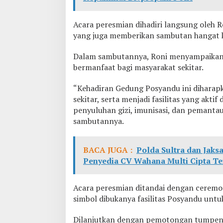
P
e
m
Acara peresmian dihadiri langsung oleh R
e
yang juga memberikan sambutan hangat 
r
i
Dalam sambutannya, Roni menyampaikan
n
t
bermanfaat bagi masyarakat sekitar.
a
h
“Kehadiran Gedung Posyandu ini diharap
K
sekitar, serta menjadi fasilitas yang akt
e
penyuluhan gizi, imunisasi, dan pemanta
c
a
sambutannya.
m
a
t
BACA JUGA :
Polda Sultra dan Jaks
a
Penyedia CV Wahana Multi Cipta Te
n
Acara peresmian ditandai dengan ceremon
simbol dibukanya fasilitas Posyandu unt
Dilanjutkan dengan pemotongan tumpeng 