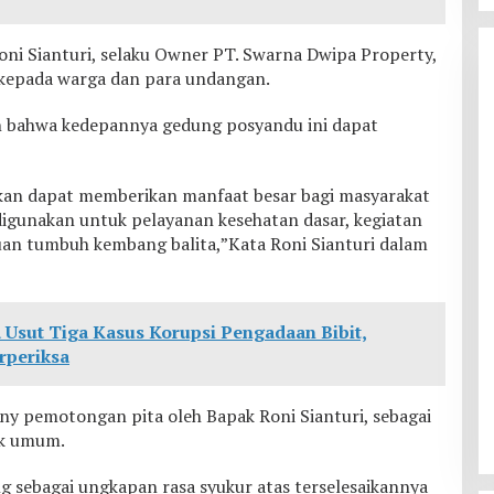
oni Sianturi, selaku Owner PT. Swarna Dwipa Property,
kepada warga dan para undangan.
 bahwa kedepannya gedung posyandu ini dapat
kan dapat memberikan manfaat besar bagi masyarakat
if digunakan untuk pelayanan kesehatan dasar, kegiatan
uan tumbuh kembang balita,”Kata Roni Sianturi dalam
a Usut Tiga Kasus Korupsi Pengadaan Bibit,
rperiksa
y pemotongan pita oleh Bapak Roni Sianturi, sebagai
uk umum.
sebagai ungkapan rasa syukur atas terselesaikannya