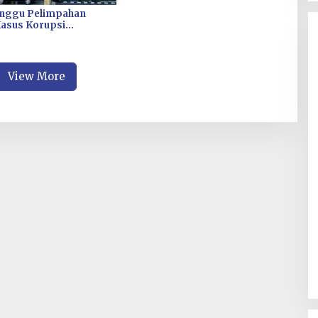
unggu Pelimpahan
Kasus Korupsi
n Fiktif Bibit CV
ulti Cipta Rp26 Miliar
View More