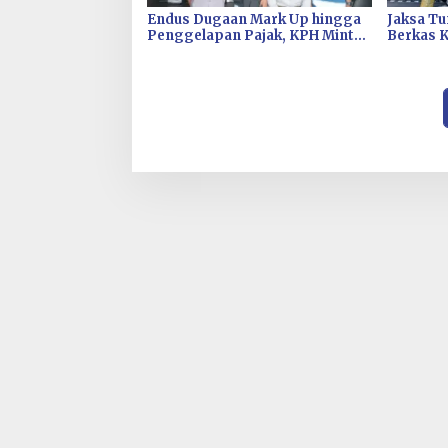
Endus Dugaan Mark Up hingga
Jaksa T
Penggelapan Pajak, KPH Minta
Berkas 
Kejati Sultra Usut Kontrak Sewa
Pengadaa
Alat PT Antam Kolaka–PT SJS
Wahana M