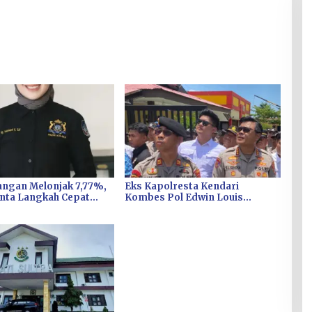
ngan Melonjak 7,77%,
Eks Kapolresta Kendari
nta Langkah Cepat
Kombes Pol Edwin Louis
Kolaka Kendalikan
Sengka Jabat Karen B
i Kolaka
Ropaminal Divpropam Polri