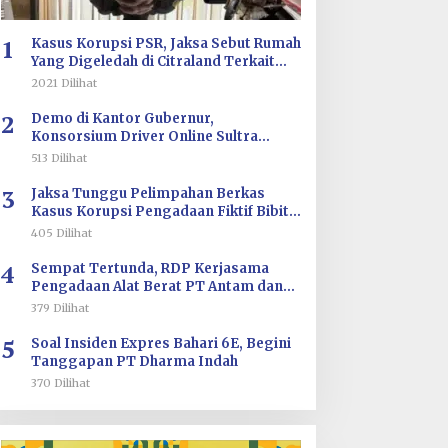
1
Kasus Korupsi PSR, Jaksa Sebut Rumah
Yang Digeledah di Citraland Terkait
Saksi AA
2021 Dilihat
2
Demo di Kantor Gubernur,
Konsorsium Driver Online Sultra
Tuntut Evaluasi Tarif dan Pengawasan
513 Dilihat
Aplikasi
3
Jaksa Tunggu Pelimpahan Berkas
Kasus Korupsi Pengadaan Fiktif Bibit
CV Wahana Multi Cipta Rp26 Miliar
405 Dilihat
4
Sempat Tertunda, RDP Kerjasama
Pengadaan Alat Berat PT Antam dan
PT SJS Besok Digelar di DPRD Sultra
379 Dilihat
5
Soal Insiden Expres Bahari 6E, Begini
Tanggapan PT Dharma Indah
370 Dilihat