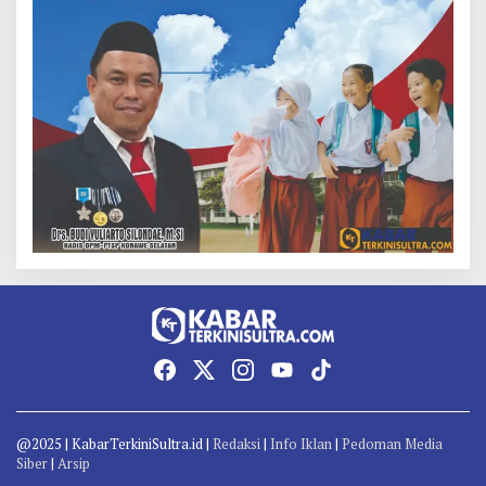
@2025 | KabarTerkiniSultra.id |
Redaksi
|
Info Iklan
|
Pedoman Media
Siber
|
Arsip