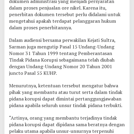
dokumen administrasi yang menjadi persyaratan
a
dalam proses penjualan ore nikel. Karena itu,
g
penerbitan dokumen tersebut perlu didalami untuk
e
mengetahui apakah terdapat pelanggaran hukum
r
P
dalam proses penerbitannya.
T
C
Dalam audiensi bersama perwakilan Kejati Sultra,
a
Sarman juga mengutip Pasal 15 Undang-Undang
r
Nomor 31 Tahun 1999 tentang Pemberantasan
s
u
Tindak Pidana Korupsi sebagaimana telah diubah
r
dengan Undang-Undang Nomor 20 Tahun 2001
i
juncto Pasal 55 KUHP.
n
Menurutnya, ketentuan tersebut mengatur bahwa
pihak yang membantu atau turut serta dalam tindak
pidana korupsi dapat dimintai pertanggungjawaban
pidana apabila seluruh unsur tindak pidana terbukti.
“Artinya, orang yang membantu terjadinya tindak
pidana korupsi dapat dipidana sama beratnya dengan
pelaku utama apabila unsur-unsurnya terpenuhi