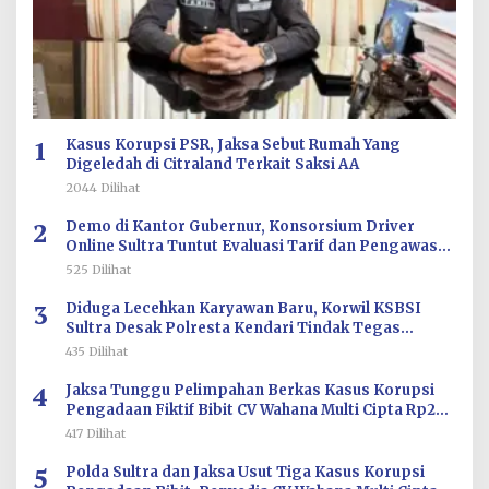
1
Kasus Korupsi PSR, Jaksa Sebut Rumah Yang
Digeledah di Citraland Terkait Saksi AA
2044 Dilihat
2
Demo di Kantor Gubernur, Konsorsium Driver
Online Sultra Tuntut Evaluasi Tarif dan Pengawasan
Aplikasi
525 Dilihat
3
Diduga Lecehkan Karyawan Baru, Korwil KSBSI
Sultra Desak Polresta Kendari Tindak Tegas
Oknum BM PT TSJ
435 Dilihat
4
Jaksa Tunggu Pelimpahan Berkas Kasus Korupsi
Pengadaan Fiktif Bibit CV Wahana Multi Cipta Rp26
Miliar
417 Dilihat
5
Polda Sultra dan Jaksa Usut Tiga Kasus Korupsi