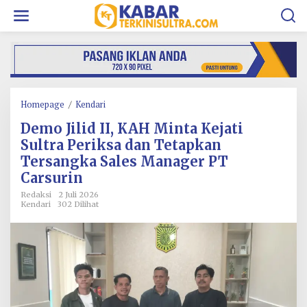
L
e
w
a
t
i
k
e
k
Homepage
/
Kendari
D
o
e
Demo Jilid II, KAH Minta Kejati
n
m
t
o
Sultra Periksa dan Tetapkan
e
J
Tersangka Sales Manager PT
n
i
Carsurin
l
i
Redaksi
2 Juli 2026
d
Kendari
302 Dilihat
I
I
,
K
A
H
M
i