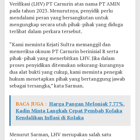
Verifikasi (LHV) PT Carsurin atas nama PT AMIN
T
e
pada tahun 2023. Menurutnya, penyidik perlu
t
mendalami peran yang bersangkutan untuk
a
mengungkap secara utuh pihak-pihak yang diduga
p
terlibat dalam perkara tersebut.
k
a
n
“Kami meminta Kejati Sultra memanggil dan
T
memeriksa oknum PT Carsurin berinisial R serta
e
pihak-pihak yang menerbitkan LHV. Jika dalam
r
proses penyidikan ditemukan sekurang-kurangnya
s
dua alat bukti yang cukup, kami meminta penegak
a
n
hukum menetapkan pihak yang bertanggung jawab
g
sebagai tersangka,” kata Sarman.
k
a
S
BACA JUGA :
Harga Pangan Melonjak 7,77%,
a
Kadin Minta Langkah Cepat Pembab Kolaka
l
e
Kendalikan Inflasi di Kolaka
s
M
a
Menurut Sarman, LHV merupakan salah satu
n