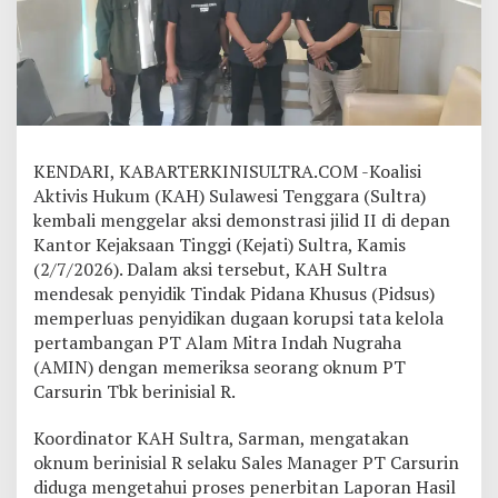
n
t
a
K
e
j
a
t
KENDARI, KABARTERKINISULTRA.COM -Koalisi
i
S
Aktivis Hukum (KAH) Sulawesi Tenggara (Sultra)
u
kembali menggelar aksi demonstrasi jilid II di depan
l
Kantor Kejaksaan Tinggi (Kejati) Sultra, Kamis
t
(2/7/2026). Dalam aksi tersebut, KAH Sultra
r
mendesak penyidik Tindak Pidana Khusus (Pidsus)
a
P
memperluas penyidikan dugaan korupsi tata kelola
e
pertambangan PT Alam Mitra Indah Nugraha
r
(AMIN) dengan memeriksa seorang oknum PT
i
Carsurin Tbk berinisial R.
k
s
a
Koordinator KAH Sultra, Sarman, mengatakan
d
oknum berinisial R selaku Sales Manager PT Carsurin
a
diduga mengetahui proses penerbitan Laporan Hasil
n