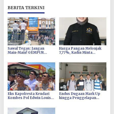
BERITA TERKINI
Sawal Tegas: Jangan
Harga Pangan Melonjak
Main-Main! GEMPUR
7,77%, Kadin Minta
SULTRA Siap Duduki Lahan
Langkah Cepat Pembab
Sengketa Puuwatu
Kolaka Kendalikan Inflasi
di Kolaka
Eks Kapolresta Kendari
Endus Dugaan Mark Up
Kombes Pol Edwin Louis
hingga Penggelapan
Sengka Jabat Karen B
Pajak, KPH Minta Kejati
Ropaminal Divpropam
Sultra Usut Kontrak Sewa
Polri
Alat PT Antam Kolaka–PT