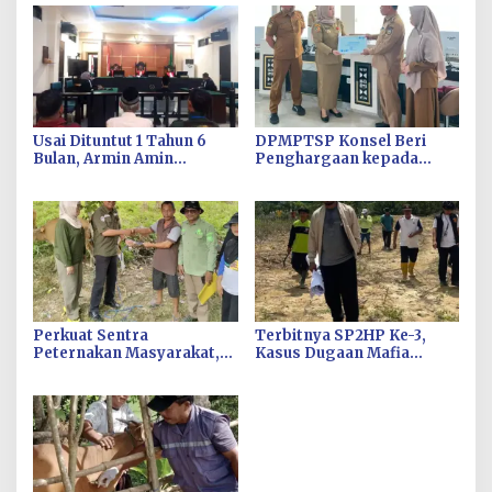
Usai Dituntut 1 Tahun 6
DPMPTSP Konsel Beri
Bulan, Armin Amin
Penghargaan kepada
Siapkan Pledoi untuk
Disnakertrans atas
Bantah Dakwaan JPU
Kinerja Pelayanan Publik
Terbaik
Perkuat Sentra
Terbitnya SP2HP Ke-3,
Peternakan Masyarakat,
Kasus Dugaan Mafia
DPKH Konsel Salurkan
Tanah Eks Transmigrasi
Bantuan Bibit Sapi Di Desa
Landono Naik ke Tahap
Puao
Penyidikan