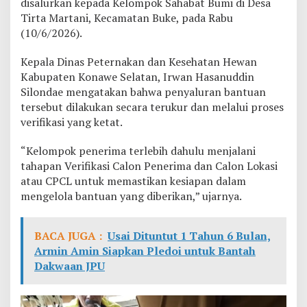
disalurkan kepada Kelompok Sahabat Bumi di Desa
m
Tirta Martani, Kecamatan Buke, pada Rabu
k
(10/6/2026).
a
b
K
Kepala Dinas Peternakan dan Kesehatan Hewan
o
Kabupaten Konawe Selatan, Irwan Hasanuddin
n
Silondae mengatakan bahwa penyaluran bantuan
s
tersebut dilakukan secara terukur dan melalui proses
e
l
verifikasi yang ketat.
P
e
“Kelompok penerima terlebih dahulu menjalani
r
tahapan Verifikasi Calon Penerima dan Calon Lokasi
k
atau CPCL untuk memastikan kesiapan dalam
u
a
mengelola bantuan yang diberikan,” ujarnya.
t
K
e
BACA JUGA :
Usai Dituntut 1 Tahun 6 Bulan,
t
Armin Amin Siapkan Pledoi untuk Bantah
a
Dakwaan JPU
h
a
n
a