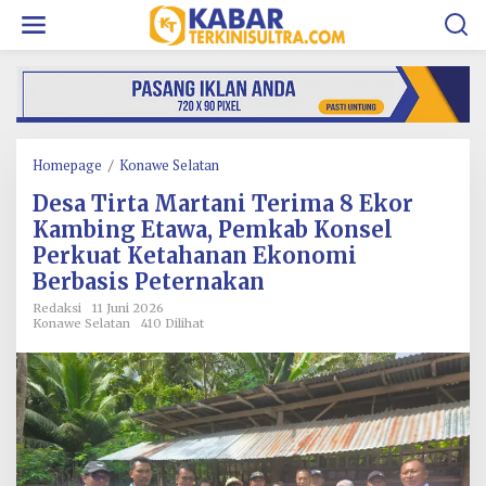
L
e
w
a
t
i
k
e
k
Homepage
/
Konawe Selatan
D
o
e
Desa Tirta Martani Terima 8 Ekor
n
s
t
a
Kambing Etawa, Pemkab Konsel
e
T
Perkuat Ketahanan Ekonomi
n
i
Berbasis Peternakan
r
t
Redaksi
11 Juni 2026
a
Konawe Selatan
410 Dilihat
M
a
r
t
a
n
i
T