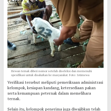
n
E
k
o
n
o
m
i
B
e
r
b
a
s
i
s
Hewan ternak diberi nomor setelah diseleksi dan memenuhi
P
spesifikasi untuk disalurkan ke masyarakat. Foto: Istimewa
e
Verifikasi tersebut meliputi pemeriksaan administrasi
t
kelompok, kesiapan kandang, ketersediaan pakan
e
serta kemampuan peternak dalam memelihara
r
n
ternak.
a
k
Selain itu, kelompok penerima juga diwajibkan telah
a