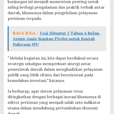
kunjungan ini menjadi momentum penting untuk
P
saling berbagi pengalaman dan praktik terbaik antar
R
daerah, khususnya dalam pengelolaan pelayanan
D
K
perizinan terpadu.
e
n
d
BACA JUGA :
Usai Dituntut 1 Tahun 6 Bulan,
a
Armin Amin Siapkan Pledoi untuk Bantah
r
Dakwaan JPU
i
L
a
“Melalui kegiatan ini, kita dapat berdiskusi secara
k
u
strategis sekaligus memperkuat sinergi antar
k
pemerintah daerah dalam menghadirkan pelayanan
a
publik yang lebih efisien dan berorientasi pada
n
kemudahan investasi,” katanya.
K
u
n
Ia berharap, agar sistem pelayanan terus
k
ditingkatkan dengan berbagai inovasi khususnya di
e
sektor perizinan yang menjadi salah satu indikator
r
utama dalam mendukung pertumbuhan ekonomi
daerah.