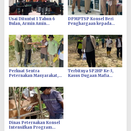
Usai Dituntut 1 Tahun 6
DPMPTSP Konsel Beri
Bulan, Armin Amin
Penghargaan kepada
Siapkan Pledoi untuk
Disnakertrans atas
Bantah Dakwaan JPU
Kinerja Pelayanan Publik
Terbaik
Perkuat Sentra
Terbitnya SP2HP Ke-3,
Peternakan Masyarakat,
Kasus Dugaan Mafia
DPKH Konsel Salurkan
Tanah Eks Transmigrasi
Bantuan Bibit Sapi Di Desa
Landono Naik ke Tahap
Puao
Penyidikan
Dinas Peternakan Konsel
Intensifkan Program