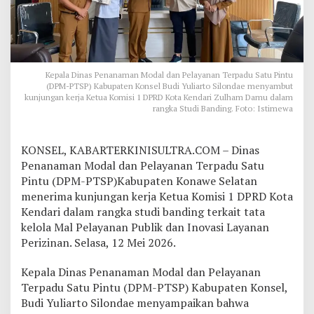
i
R
u
j
u
k
Kepala Dinas Penanaman Modal dan Pelayanan Terpadu Satu Pintu
a
(DPM-PTSP) Kabupaten Konsel Budi Yuliarto Silondae menyambut
n
kunjungan kerja Ketua Komisi 1 DPRD Kota Kendari Zulham Damu dalam
P
rangka Studi Banding. Foto: Istimewa
e
l
a
KONSEL, KABARTERKINISULTRA.COM – Dinas
y
Penanaman Modal dan Pelayanan Terpadu Satu
a
Pintu (DPM-PTSP)Kabupaten Konawe Selatan
n
menerima kunjungan kerja Ketua Komisi 1 DPRD Kota
a
n
Kendari dalam rangka studi banding terkait tata
P
kelola Mal Pelayanan Publik dan Inovasi Layanan
u
Perizinan. Selasa, 12 Mei 2026.
b
l
Kepala Dinas Penanaman Modal dan Pelayanan
i
k
Terpadu Satu Pintu (DPM-PTSP) Kabupaten Konsel,
,
Budi Yuliarto Silondae menyampaikan bahwa
D