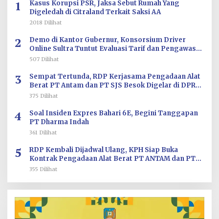
1
Kasus Korupsi PSR, Jaksa Sebut Rumah Yang
Digeledah di Citraland Terkait Saksi AA
2018 Dilihat
2
Demo di Kantor Gubernur, Konsorsium Driver
Online Sultra Tuntut Evaluasi Tarif dan Pengawasan
Aplikasi
507 Dilihat
3
Sempat Tertunda, RDP Kerjasama Pengadaan Alat
Berat PT Antam dan PT SJS Besok Digelar di DPRD
Sultra
375 Dilihat
4
Soal Insiden Expres Bahari 6E, Begini Tanggapan
PT Dharma Indah
361 Dilihat
5
RDP Kembali Dijadwal Ulang, KPH Siap Buka
Kontrak Pengadaan Alat Berat PT ANTAM dan PT
SJS
355 Dilihat