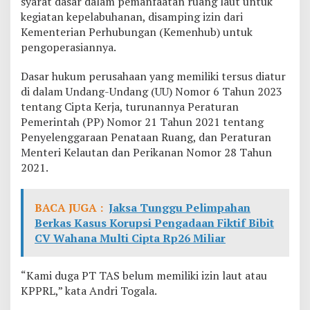
syarat dasar dalam pemanfaatan ruang laut untuk
a
kegiatan kepelabuhanan, disamping izin dari
t
Kementerian Perhubungan (Kemenhub) untuk
i
pengoperasiannya.
Dasar hukum perusahaan yang memiliki tersus diatur
di dalam Undang-Undang (UU) Nomor 6 Tahun 2023
tentang Cipta Kerja, turunannya Peraturan
Pemerintah (PP) Nomor 21 Tahun 2021 tentang
Penyelenggaraan Penataan Ruang, dan Peraturan
Menteri Kelautan dan Perikanan Nomor 28 Tahun
2021.
BACA JUGA :
Jaksa Tunggu Pelimpahan
Berkas Kasus Korupsi Pengadaan Fiktif Bibit
CV Wahana Multi Cipta Rp26 Miliar
“Kami duga PT TAS belum memiliki izin laut atau
KPPRL,” kata Andri Togala.