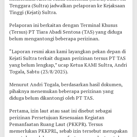
r
Tenggara (Sultra) jadwalkan pelaporan ke Kejaksaan
a
Tinggi (Kejati) Sultra.
B
a
Pelaporan ini berkaitan dengan Terminal Khusus
k
(Tersus) PT Tiara Abadi Sentosa (TAS) yang diduga
a
l
belum mengantongi beberapa perizinan.
L
a
“Laporan resmi akan kami layangkan pekan depan di
p
Kejati Sultra terkait dugaan perizinan tersus PT TAS
o
yang belum lengkap,” ucap Ketua KAMI Sultra, Andri
r
k
Togala, Sabtu (23/8/2025).
a
n
Menurut Andri Togala, berdasarkan hasil dokumen,
P
pihaknya menemukan beberapa perizinan yang
T
diduga belum dikantongi oleh PT TAS.
T
A
S
Pertama, izin laut atau saat ini disebut sebagai
k
perizinan Persetujuan Kesesuaian Kegiatan
e
Pemanfaatan Ruang Laut (PKKPR). Tersus
K
memerlukan PKKPRL, sebab izin tersebut merupakan
e
j