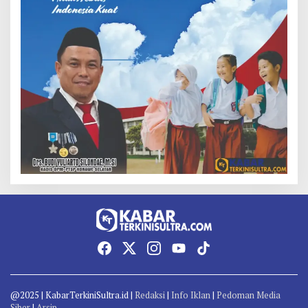
@2025 | KabarTerkiniSultra.id |
Redaksi
|
Info Iklan
|
Pedoman Media
Siber
|
Arsip