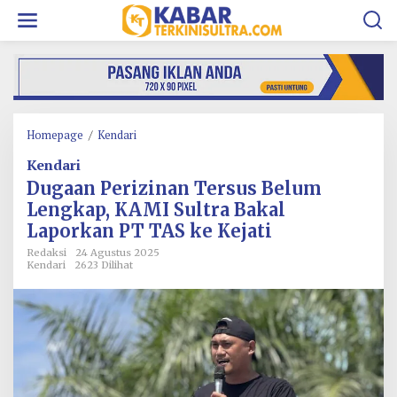
L
e
w
a
t
i
k
e
k
Homepage
/
Kendari
D
o
u
Kendari
n
g
t
a
Dugaan Perizinan Tersus Belum
e
a
Lengkap, KAMI Sultra Bakal
n
n
Laporkan PT TAS ke Kejati
P
e
Redaksi
24 Agustus 2025
r
Kendari
2623 Dilihat
i
z
i
n
a
n
T
e