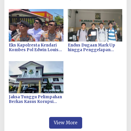
SULTRA Siap Duduki Lahan
Langkah Cepat Pembab
Sengketa Puuwatu
Kolaka Kendalikan Inflasi
di Kolaka
Eks Kapolresta Kendari
Endus Dugaan Mark Up
Kombes Pol Edwin Louis
hingga Penggelapan
Sengka Jabat Karen B
Pajak, KPH Minta Kejati
Ropaminal Divpropam
Sultra Usut Kontrak Sewa
Polri
Alat PT Antam Kolaka–PT
SJS
Jaksa Tunggu Pelimpahan
Berkas Kasus Korupsi
Pengadaan Fiktif Bibit CV
Wahana Multi Cipta Rp26
Miliar
View More