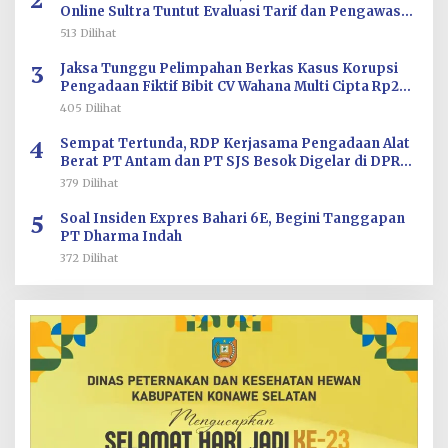
Online Sultra Tuntut Evaluasi Tarif dan Pengawasan
Aplikasi
513 Dilihat
3
Jaksa Tunggu Pelimpahan Berkas Kasus Korupsi
Pengadaan Fiktif Bibit CV Wahana Multi Cipta Rp26
Miliar
405 Dilihat
4
Sempat Tertunda, RDP Kerjasama Pengadaan Alat
Berat PT Antam dan PT SJS Besok Digelar di DPRD
Sultra
379 Dilihat
5
Soal Insiden Expres Bahari 6E, Begini Tanggapan
PT Dharma Indah
372 Dilihat