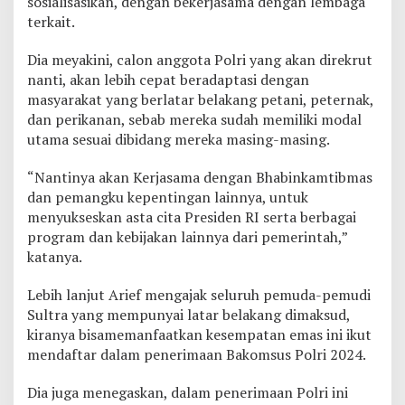
sosialisasikan, dengan bekerjasama dengan lembaga
n
terkait.
P
o
Dia meyakini, calon anggota Polri yang akan direkrut
l
nanti, akan lebih cepat beradaptasi dengan
r
i
masyarakat yang berlatar belakang petani, peternak,
B
dan perikanan, sebab mereka sudah memiliki modal
a
utama sesuai dibidang mereka masing-masing.
k
o
“Nantinya akan Kerjasama dengan Bhabinkamtibmas
m
s
dan pemangku kepentingan lainnya, untuk
u
menyukseskan asta cita Presiden RI serta berbagai
s
program dan kebijakan lainnya dari pemerintah,”
katanya.
Lebih lanjut Arief mengajak seluruh pemuda-pemudi
Sultra yang mempunyai latar belakang dimaksud,
kiranya bisamemanfaatkan kesempatan emas ini ikut
mendaftar dalam penerimaan Bakomsus Polri 2024.
Dia juga menegaskan, dalam penerimaan Polri ini