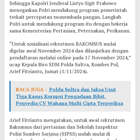
Sehingga Kapolri Jenderal Listyo Sigit Prabowo
S
menegaskan Polri mendukung program pemerintah
u
l
terkait percepatan swasembada pangan. Langkah
t
Polri untuk mendukung program itu dengan bekerja
r
sama Kementerian Pertanian, Peternakan, Perikanan.
a
B
“Untuk sosialisasi rekrutmen BAKOMSUS mulai
u
k
digelar awal November 2024 dan dilanjutkan dengan
a
pendaftaran melalui online pada 17 November 2024,”
P
ucap Kepala Biro SDM Polda Sultra, Kombes Pol,
e
Arief Fitrianto, Jumat (1/11/2024).
n
d
a
f
BACA JUGA :
Polda Sultra dan Jaksa Usut
t
Tiga Kasus Korupsi Pengadaan Bibit,
a
Penyedia CV Wahana Multi Cipta Terperiksa
r
a
n
Arief Fitrianto mengatakan, untuk awal rekrutmen
C
Bakomsus dari pertanian dan Sekolah Inspektur
a
Polisi Sumber Sarjana (SIPSS) sudah mulai di
l
o