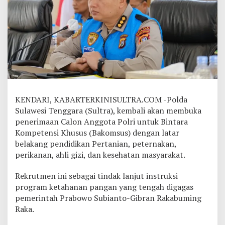
h
a
n
a
n
P
a
n
g
a
n
KENDARI, KABARTERKINISULTRA.COM -Polda
N
Sulawesi Tenggara (Sultra), kembali akan membuka
a
penerimaan Calon Anggota Polri untuk Bintara
s
Kompetensi Khusus (Bakomsus) dengan latar
i
o
belakang pendidikan Pertanian, peternakan,
n
perikanan, ahli gizi, dan kesehatan masyarakat.
a
l
Rekrutmen ini sebagai tindak lanjut instruksi
,
program ketahanan pangan yang tengah digagas
P
o
pemerintah Prabowo Subianto-Gibran Rakabuming
l
Raka.
d
a