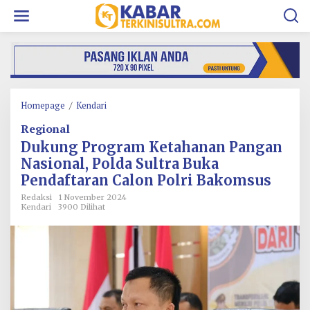
L
e
w
a
t
i
k
e
k
Homepage
/
Kendari
D
o
u
Regional
n
k
t
u
Dukung Program Ketahanan Pangan
e
n
Nasional, Polda Sultra Buka
n
g
Pendaftaran Calon Polri Bakomsus
P
r
Redaksi
1 November 2024
o
Kendari
3900 Dilihat
g
r
a
m
K
e
t
a