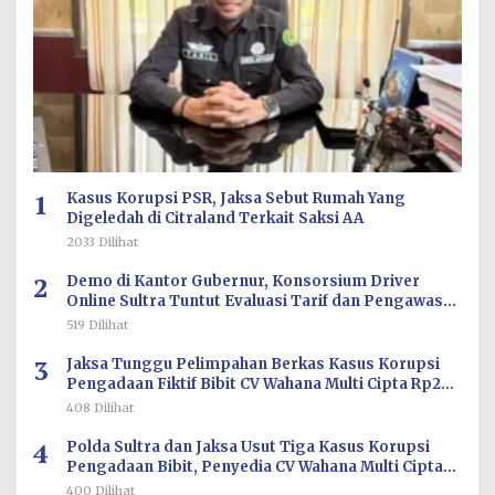
1
Kasus Korupsi PSR, Jaksa Sebut Rumah Yang
Digeledah di Citraland Terkait Saksi AA
2033 Dilihat
2
Demo di Kantor Gubernur, Konsorsium Driver
Online Sultra Tuntut Evaluasi Tarif dan Pengawasan
Aplikasi
519 Dilihat
3
Jaksa Tunggu Pelimpahan Berkas Kasus Korupsi
Pengadaan Fiktif Bibit CV Wahana Multi Cipta Rp26
Miliar
408 Dilihat
4
Polda Sultra dan Jaksa Usut Tiga Kasus Korupsi
Pengadaan Bibit, Penyedia CV Wahana Multi Cipta
Terperiksa
400 Dilihat