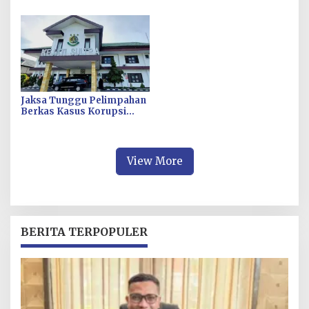
Ropaminal Divpropam
Sultra Usut Kontrak Sewa
Polri
Alat PT Antam Kolaka–PT
SJS
Jaksa Tunggu Pelimpahan
Berkas Kasus Korupsi
Pengadaan Fiktif Bibit CV
Wahana Multi Cipta Rp26
Miliar
View More
BERITA TERPOPULER