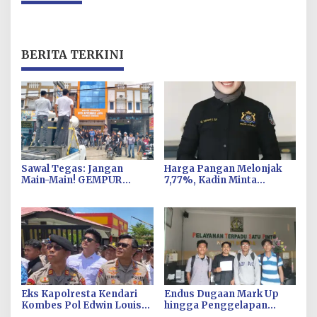
BERITA TERKINI
Sawal Tegas: Jangan
Harga Pangan Melonjak
Main-Main! GEMPUR
7,77%, Kadin Minta
SULTRA Siap Duduki Lahan
Langkah Cepat Pembab
Sengketa Puuwatu
Kolaka Kendalikan Inflasi
di Kolaka
Eks Kapolresta Kendari
Endus Dugaan Mark Up
Kombes Pol Edwin Louis
hingga Penggelapan
Sengka Jabat Karen B
Pajak, KPH Minta Kejati