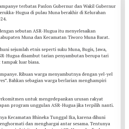
anye terbatas Paslon Gubernur dan Wakil Gubernur
erukka-Hugua di pulau Muna berakhir di Kelurahan
24.
r dengan sebutan ASR-Hugua itu menyelesaikan
 Kabupaten Muna dan Kecamatan Tiworo Muna Barat.
uni sejumlah etnis seperti suku Muna, Bugis, Jawa,
 ASR-Hugua disambut tarian penyambutan berupa tari
tampak luar biasa.
ampanye. Ribuan warga menyambutnya dengan yel-yel
s”. Bahkan sebagian warga berlarian menghampiri
 Berkomitmen untuk mengedepankan urusan rakyat
apan program unggulan ASR-Hugua jika terpilih nanti.
nya Kecamatan Bhineka Tunggal Ika, karena dihuni
 menghormati dan menghargai antar sesama. Tentunya