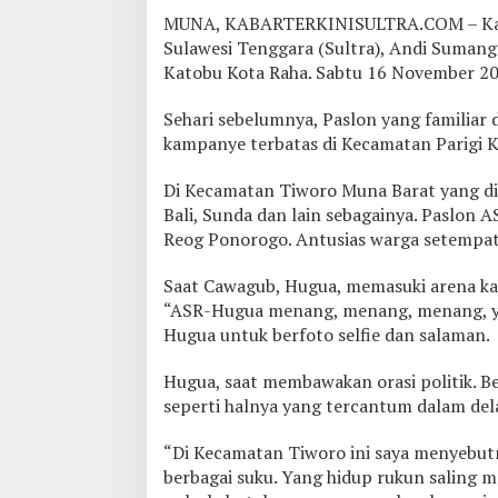
t
MUNA, KABARTERKINISULTRA.COM – Kamp
T
i
Sulawesi Tenggara (Sultra), Andi Sumang
w
Katobu Kota Raha. Sabtu 16 November 20
o
r
Sehari sebelumnya, Paslon yang familia
o
kampanye terbatas di Kecamatan Parigi
K
e
c
Di Kecamatan Tiworo Muna Barat yang dih
a
Bali, Sunda dan lain sebagainya. Paslon
m
Reog Ponorogo. Antusias warga setempat 
a
t
Saat Cawagub, Hugua, memasuki arena k
a
n
“ASR-Hugua menang, menang, menang, ye
B
Hugua untuk berfoto selfie dan salaman.
h
i
Hugua, saat membawakan orasi politik.
n
seperti halnya yang tercantum dalam del
e
k
a
“Di Kecamatan Tiworo ini saya menyebut
T
berbagai suku. Yang hidup rukun saling
u