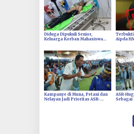
Diduga Dipukuli Senior,
Terbukti
Keluarga Korban Mahasiswa
Aipda HM
Asal Muna Minta Kampus dan
PTDH
Panitia Bertanggungjawab
Kampanye di Muna, Petani dan
ASR-Hugu
Nelayan Jadi Prioritas ASR-
Sebagai 
Hugua Jika Terpilih di Pilgub
Sultra