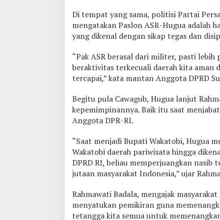
Di tempat yang sama, politisi Partai Pe
mengatakan Paslon ASR-Hugua adalah hara
yang dikenal dengan sikap tegas dan disip
“Pak ASR berasal dari militer, pasti lebi
beraktivitas terkecuali daerah kita aman d
tercapai,” kata mantan Anggota DPRD Sul
Begitu pula Cawagub, Hugua lanjut Rahma
kepemimpinannya. Baik itu saat menjabat
Anggota DPR-RI.
“Saat menjadi Bupati Wakatobi, Hugua me
Wakatobi daerah pariwisata hingga dikena
DPRD RI, beliau memperjuangkan nasib te
jutaan masyarakat Indonesia,” ujar Rahm
Rahmawati Badala, mengajak masyarakat
menyatukan pemikiran guna memenangkan
tetangga kita semua untuk memenangkan A