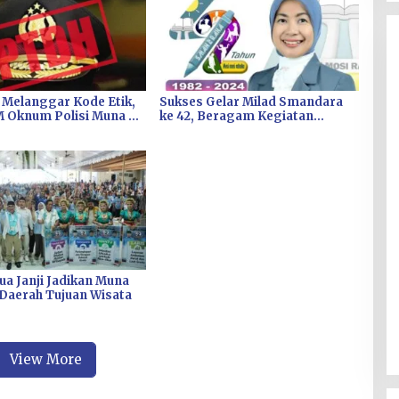
 Melanggar Kode Etik,
Sukses Gelar Milad Smandara
 Oknum Polisi Muna di
ke 42, Beragam Kegiatan
Baksos Dihelat
a Janji Jadikan Muna
Daerah Tujuan Wisata
View More