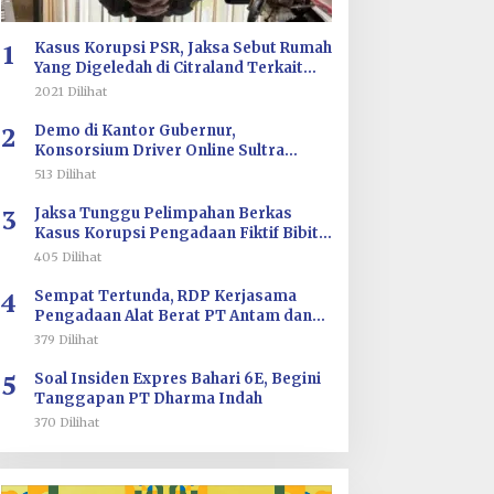
1
Kasus Korupsi PSR, Jaksa Sebut Rumah
Yang Digeledah di Citraland Terkait
Saksi AA
2021 Dilihat
2
Demo di Kantor Gubernur,
Konsorsium Driver Online Sultra
Tuntut Evaluasi Tarif dan Pengawasan
513 Dilihat
Aplikasi
3
Jaksa Tunggu Pelimpahan Berkas
Kasus Korupsi Pengadaan Fiktif Bibit
CV Wahana Multi Cipta Rp26 Miliar
405 Dilihat
4
Sempat Tertunda, RDP Kerjasama
Pengadaan Alat Berat PT Antam dan
PT SJS Besok Digelar di DPRD Sultra
379 Dilihat
5
Soal Insiden Expres Bahari 6E, Begini
Tanggapan PT Dharma Indah
370 Dilihat