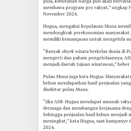
pula, kebutuhan warga pun akan bervarias
n
membawa program pro rakyat,” ungkap H
g
g
November 2024.
a
l
Hugua, mengakui Kepulauan Muna memilik
I
mendongkrak perekonomian masyarakat
k
memiliki kemampuan untuk mengelola su
a
“Banyak obyek wisata berkelas dunia di P
mengerti dan paham pengelolaannya. ASR
menjadi daerah tujuan wisatawan,” beber
Pulau Muna juga kata Hugua. Masyarakat
belum mendapatkan hasil penjualan yang
disekitar pulau Muna.
“Jika ASR-Hugua mendapat amanah rakyat
dermaga dan membangun kerjasama denga
Sehingga penjualan hasil kebun menjadi
meningkat,” kata Hugua, saat kampanye 
2024.