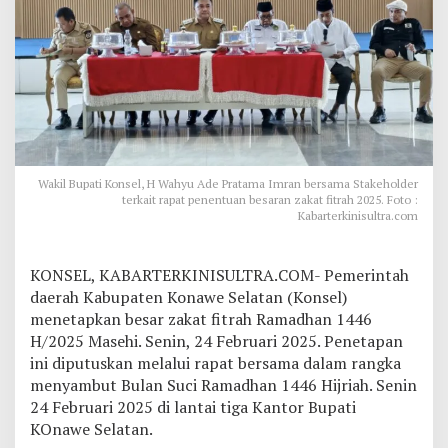
5
H
/
2
0
2
5
M
,
P
Wakil Bupati Konsel, H Wahyu Ade Pratama Imran bersama Stakeholder
e
terkait rapat penentuan besaran zakat fitrah 2025. Foto :
m
Kabarterkinisultra.com
d
a
K
KONSEL, KABARTERKINISULTRA.COM- Pemerintah
o
daerah Kabupaten Konawe Selatan (Konsel)
n
s
menetapkan besar zakat fitrah Ramadhan 1446
e
H/2025 Masehi. Senin, 24 Februari 2025. Penetapan
l
ini diputuskan melalui rapat bersama dalam rangka
T
menyambut Bulan Suci Ramadhan 1446 Hijriah. Senin
e
24 Februari 2025 di lantai tiga Kantor Bupati
t
a
KOnawe Selatan.
p