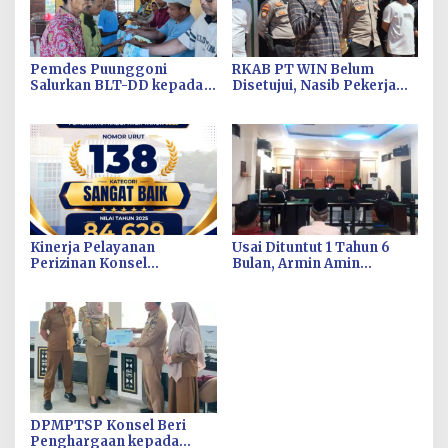
Pemdes Puunggoni
RKAB PT WIN Belum
Salurkan BLT-DD kepada
Disetujui, Nasib Pekerja
Keluarga Penerima
Diujung Tanduk
Manfaat
Kinerja Pelayanan
Usai Dituntut 1 Tahun 6
Perizinan Konsel
Bulan, Armin Amin
Meningkat, DPMPTSP
Siapkan Pledoi untuk
Raih Predikat “Sangat
Bantah Dakwaan JPU
Baik” dari Kementerian
Investasi dan
Hilirisasi/BKPM
DPMPTSP Konsel Beri
Penghargaan kepada