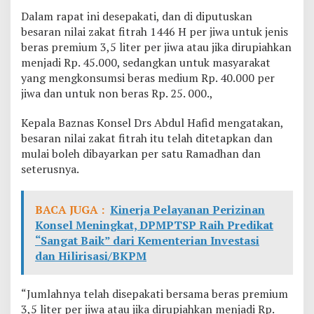
k
Dalam rapat ini desepakati, dan di diputuskan
a
besaran nilai zakat fitrah 1446 H per jiwa untuk jenis
n
beras premium 3,5 liter per jiwa atau jika dirupiahkan
B
e
menjadi Rp. 45.000, sedangkan untuk masyarakat
s
yang mengkonsumsi beras medium Rp. 40.000 per
a
jiwa dan untuk non beras Rp. 25. 000.,
r
a
Kepala Baznas Konsel Drs Abdul Hafid mengatakan,
n
Z
besaran nilai zakat fitrah itu telah ditetapkan dan
a
mulai boleh dibayarkan per satu Ramadhan dan
k
seterusnya.
a
t
F
BACA JUGA :
Kinerja Pelayanan Perizinan
i
t
Konsel Meningkat, DPMPTSP Raih Predikat
r
“Sangat Baik” dari Kementerian Investasi
a
dan Hilirisasi/BKPM
h
“Jumlahnya telah disepakati bersama beras premium
3,5 liter per jiwa atau jika dirupiahkan menjadi Rp.