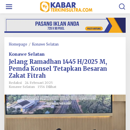
L
e
w
a
t
i
k
e
k
Homepage
/
Konawe Selatan
J
o
e
Konawe Selatan
n
l
t
a
Jelang Ramadhan 1445 H/2025 M,
e
n
Pemda Konsel Tetapkan Besaran
n
g
Zakat Fitrah
R
a
Redaksi
24 Februari 2025
m
Konawe Selatan
1556 Dilihat
a
d
h
a
n
1
4
4