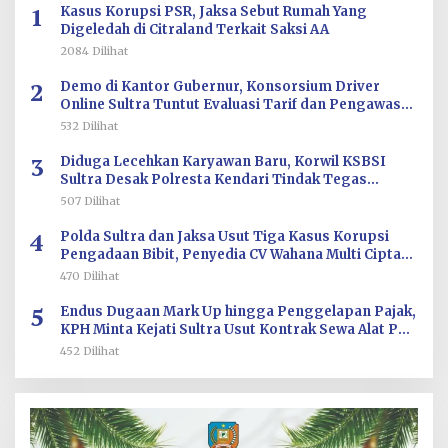
1
Kasus Korupsi PSR, Jaksa Sebut Rumah Yang
Digeledah di Citraland Terkait Saksi AA
2084 Dilihat
2
Demo di Kantor Gubernur, Konsorsium Driver
Online Sultra Tuntut Evaluasi Tarif dan Pengawasan
Aplikasi
532 Dilihat
3
Diduga Lecehkan Karyawan Baru, Korwil KSBSI
Sultra Desak Polresta Kendari Tindak Tegas
Oknum BM PT TSJ
507 Dilihat
4
Polda Sultra dan Jaksa Usut Tiga Kasus Korupsi
Pengadaan Bibit, Penyedia CV Wahana Multi Cipta
Terperiksa
470 Dilihat
5
Endus Dugaan Mark Up hingga Penggelapan Pajak,
KPH Minta Kejati Sultra Usut Kontrak Sewa Alat PT
Antam Kolaka–PT SJS
452 Dilihat