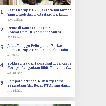
1
Kasus Korupsi PSR, Jaksa Sebut Rumah
Yang Digeledah di Citraland Terkait
Saksi AA
2041 Dilihat
2
Demo di Kantor Gubernur,
Konsorsium Driver Online Sultra
Tuntut Evaluasi Tarif dan Pengawasan
524 Dilihat
Aplikasi
3
Jaksa Tunggu Pelimpahan Berkas
Kasus Korupsi Pengadaan Fiktif Bibit
CV Wahana Multi Cipta Rp26 Miliar
413 Dilihat
4
Polda Sultra dan Jaksa Usut Tiga Kasus
Korupsi Pengadaan Bibit, Penyedia CV
Wahana Multi Cipta Terperiksa
403 Dilihat
5
Sempat Tertunda, RDP Kerjasama
Pengadaan Alat Berat PT Antam dan
PT SJS Besok Digelar di DPRD Sultra
390 Dilihat