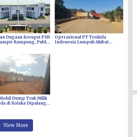
kan Dugaan Korupsi PSR
Operasional PT Toshida
Hampir Rampung, Publik
Indonesia Lumpuh Akibat
 Penetapan Tersangka
Pemalangan, Perusahaan Lapor
Polda Sultra
Mobil Dump Truk Milik
da di Kolaka Dipalang,
a Jatah 1,5 Dolar Per
g, DPRD Sultra Geram
View More