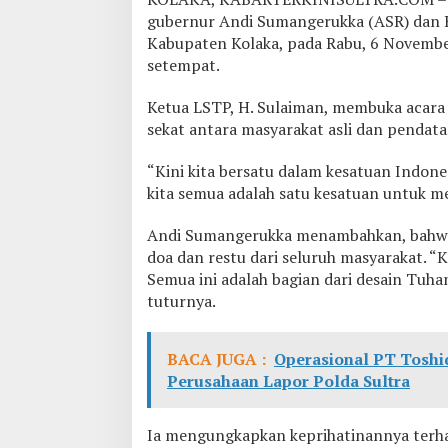
t
gubernur Andi Sumangerukka (ASR) dan 
e
r
Kabupaten Kolaka, pada Rabu, 6 Novembe
a
setempat.
k
a
Ketua LSTP, H. Sulaiman, membuka acara
n
sekat antara masyarakat asli dan pendata
M
a
s
“Kini kita bersatu dalam kesatuan Indones
y
kita semua adalah satu kesatuan untuk m
a
r
Andi Sumangerukka menambahkan, bahw
a
doa dan restu dari seluruh masyarakat. “Ke
k
a
Semua ini adalah bagian dari desain Tuh
t
tuturnya.
BACA JUGA :
Operasional PT Toshi
Perusahaan Lapor Polda Sultra
Ia mengungkapkan keprihatinannya terha