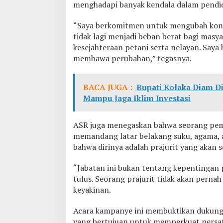
menghadapi banyak kendala dalam pendidi
“Saya berkomitmen untuk mengubah kondi
tidak lagi menjadi beban berat bagi masy
kesejahteraan petani serta nelayan. Saya 
membawa perubahan,” tegasnya.
BACA JUGA :
Bupati Kolaka Diam D
Mampu Jaga Iklim Investasi
ASR juga menegaskan bahwa seorang pem
memandang latar belakang suku, agama,
bahwa dirinya adalah prajurit yang akan s
“Jabatan ini bukan tentang kepentingan 
tulus. Seorang prajurit tidak akan perna
keyakinan.
Acara kampanye ini membuktikan dukung
yang bertujuan untuk memperkuat persat