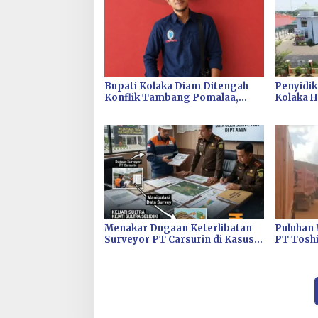
Bupati Kolaka Diam Ditengah
Penyidi
Konflik Tambang Pomalaa,
Kolaka 
Dinilai Tak Mampu Jaga Iklim
Menanti
Investasi
Menakar Dugaan Keterlibatan
Puluhan 
Surveyor PT Carsurin di Kasus
PT Toshi
Korupsi Tambang PT AMIN
OTK Mint
Tongkan