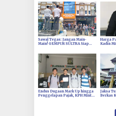
Sawal Tegas: Jangan Main-
Harga Pa
Main! GEMPUR SULTRA Siap
Kadin Mi
Duduki Lahan Sengketa Puuwatu
Pembab 
Inflasi d
Endus Dugaan Mark Up hingga
Jaksa T
Penggelapan Pajak, KPH Minta
Berkas 
Kejati Sultra Usut Kontrak Sewa
Pengadaa
Alat PT Antam Kolaka–PT SJS
Wahana M