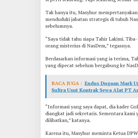
u
t
Tak hanya itu, Masyhur mempertanyakan 
T
menduduki jabatan strategis di tubuh Na
i
d
sebelumnya.
a
k
“Saya tidak tahu siapa Tahir Lakimi. Tiba-
P
orang misterius di NasDem,” tegasnya.
e
r
n
Berdasarkan informasi yang ia terima, T
a
yang dipecat sebelum bergabung ke Nas
h
H
a
BACA JUGA :
Endus Dugaan Mark Up
d
Sultra Usut Kontrak Sewa Alat PT 
i
r
i
“Informasi yang saya dapat, dia kader Go
R
diangkat jadi sekretaris. Sementara kami 
a
p
dilibatkan,” katanya.
a
t
Karena itu, Masyhur meminta Ketua DPW N
B