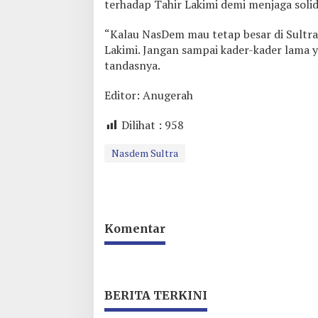
terhadap Tahir Lakimi demi menjaga solidi
u
l
a
“Kalau NasDem mau tetap besar di Sultra,
n
Lakimi. Jangan sampai kader-kader lama 
a
tandasnya.
n
Editor: Anugerah
Dilihat :
958
Nasdem Sultra
Komentar
BERITA TERKINI