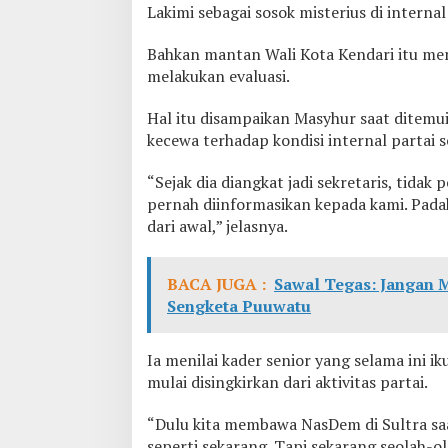
E
Lakimi sebagai sosok misterius di internal
v
a
Bahkan mantan Wali Kota Kendari itu me
l
melakukan evaluasi.
u
a
s
Hal itu disampaikan Masyhur saat ditemu
i
kecewa terhadap kondisi internal partai s
T
a
“Sejak dia diangkat jadi sekretaris, tidak
h
pernah diinformasikan kepada kami. Pad
i
r
dari awal,” jelasnya.
L
a
k
BACA JUGA :
Sawal Tegas: Jangan
i
Sengketa Puuwatu
m
i
,
Ia menilai kader senior yang selama ini 
D
mulai disingkirkan dari aktivitas partai.
i
s
e
“Dulu kita membawa NasDem di Sultra saa
b
seperti sekarang. Tapi sekarang seolah-o