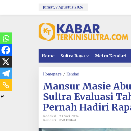
L
e
Jumat, 7 Agustus 2026
w
a
t
i
k
e
k
o
n
Home
Sultra Raya
Metro Kendari
t
e
n
Homepage
/
Kendari
M
a
Mansur Masie Ab
n
s
Sultra Evaluasi Ta
u
r
Pernah Hadiri Rap
M
a
s
Redaksi
23 Mei 2026
Kendari
958 Dilihat
i
e