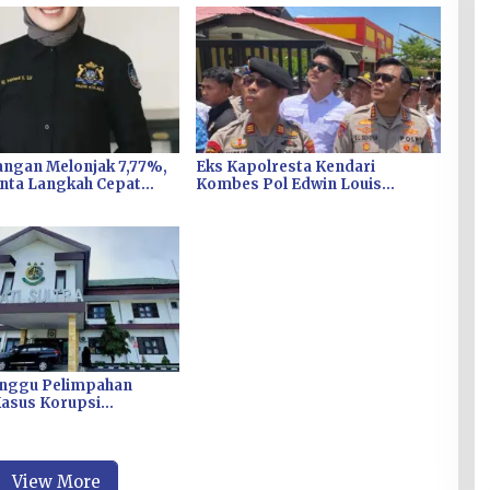
ngan Melonjak 7,77%,
Eks Kapolresta Kendari
nta Langkah Cepat
Kombes Pol Edwin Louis
Kolaka Kendalikan
Sengka Jabat Karen B
i Kolaka
Ropaminal Divpropam Polri
unggu Pelimpahan
Kasus Korupsi
n Fiktif Bibit CV
ulti Cipta Rp26 Miliar
View More