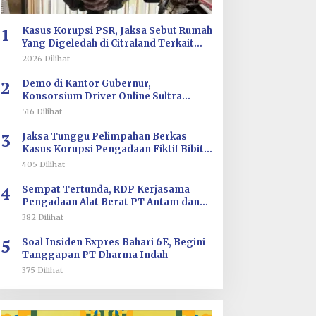
1
Kasus Korupsi PSR, Jaksa Sebut Rumah
Yang Digeledah di Citraland Terkait
Saksi AA
2026 Dilihat
2
Demo di Kantor Gubernur,
Konsorsium Driver Online Sultra
Tuntut Evaluasi Tarif dan Pengawasan
516 Dilihat
Aplikasi
3
Jaksa Tunggu Pelimpahan Berkas
Kasus Korupsi Pengadaan Fiktif Bibit
CV Wahana Multi Cipta Rp26 Miliar
405 Dilihat
4
Sempat Tertunda, RDP Kerjasama
Pengadaan Alat Berat PT Antam dan
PT SJS Besok Digelar di DPRD Sultra
382 Dilihat
5
Soal Insiden Expres Bahari 6E, Begini
Tanggapan PT Dharma Indah
375 Dilihat