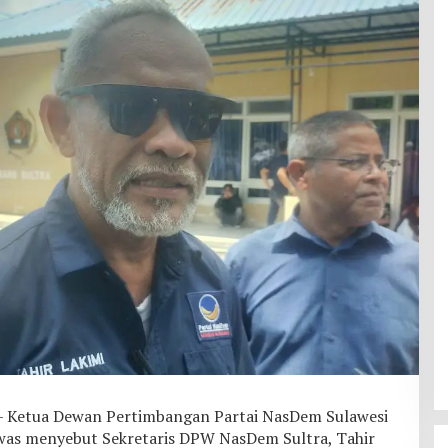
etua Dewan Pertimbangan Partai NasDem Sulawesi
was menyebut Sekretaris DPW NasDem Sultra, Tahir