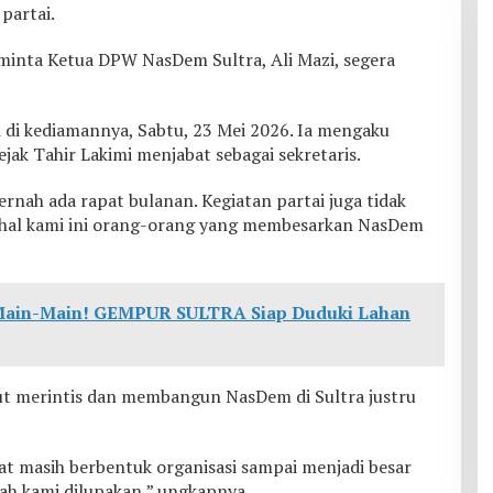
 partai.
minta Ketua DPW NasDem Sultra, Ali Mazi, segera
i di kediamannya, Sabtu, 23 Mei 2026. Ia mengaku
ejak Tahir Lakimi menjabat sebagai sekretaris.
 pernah ada rapat bulanan. Kegiatan partai juga tidak
ahal kami ini orang-orang yang membesarkan NasDem
 Main-Main! GEMPUR SULTRA Siap Duduki Lahan
ikut merintis dan membangun NasDem di Sultra justru
t masih berbentuk organisasi sampai menjadi besar
lah kami dilupakan,” ungkapnya.