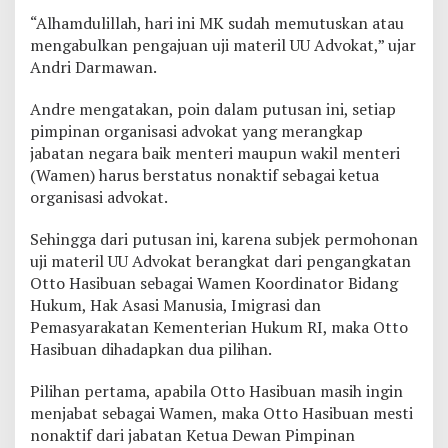
W
“Alhamdulillah, hari ini MK sudah memutuskan atau
a
mengabulkan pengajuan uji materil UU Advokat,” ujar
j
Andri Darmawan.
i
b
P
Andre mengatakan, poin dalam putusan ini, setiap
i
pimpinan organisasi advokat yang merangkap
l
jabatan negara baik menteri maupun wakil menteri
i
(Wamen) harus berstatus nonaktif sebagai ketua
h
S
organisasi advokat.
a
t
Sehingga dari putusan ini, karena subjek permohonan
u
uji materil UU Advokat berangkat dari pengangkatan
J
Otto Hasibuan sebagai Wamen Koordinator Bidang
a
b
Hukum, Hak Asasi Manusia, Imigrasi dan
a
Pemasyarakatan Kementerian Hukum RI, maka Otto
t
Hasibuan dihadapkan dua pilihan.
a
n
Pilihan pertama, apabila Otto Hasibuan masih ingin
menjabat sebagai Wamen, maka Otto Hasibuan mesti
nonaktif dari jabatan Ketua Dewan Pimpinan