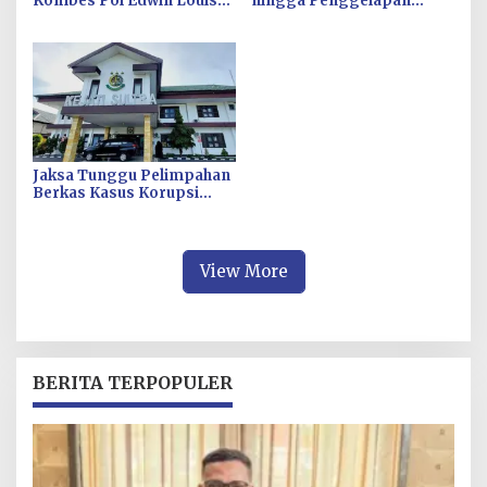
Kombes Pol Edwin Louis
hingga Penggelapan
Sengka Jabat Karen B
Pajak, KPH Minta Kejati
Ropaminal Divpropam
Sultra Usut Kontrak Sewa
Polri
Alat PT Antam Kolaka–PT
SJS
Jaksa Tunggu Pelimpahan
Berkas Kasus Korupsi
Pengadaan Fiktif Bibit CV
Wahana Multi Cipta Rp26
Miliar
View More
BERITA TERPOPULER