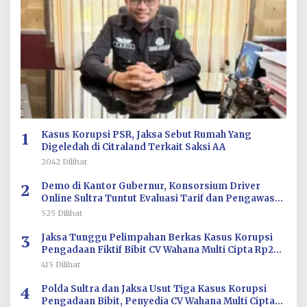
1
Kasus Korupsi PSR, Jaksa Sebut Rumah Yang
Digeledah di Citraland Terkait Saksi AA
2042 Dilihat
2
Demo di Kantor Gubernur, Konsorsium Driver
Online Sultra Tuntut Evaluasi Tarif dan Pengawasan
Aplikasi
525 Dilihat
3
Jaksa Tunggu Pelimpahan Berkas Kasus Korupsi
Pengadaan Fiktif Bibit CV Wahana Multi Cipta Rp26
Miliar
415 Dilihat
4
Polda Sultra dan Jaksa Usut Tiga Kasus Korupsi
Pengadaan Bibit, Penyedia CV Wahana Multi Cipta