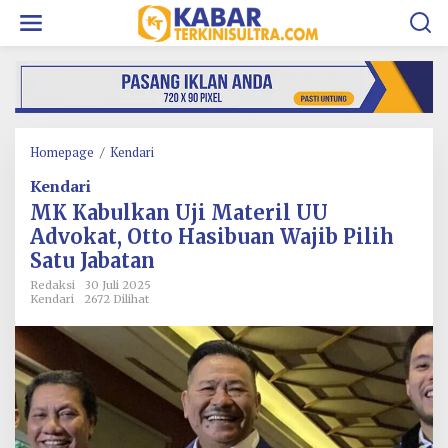
L
e
w
a
t
i
k
e
k
Homepage
/
Kendari
M
o
K
Kendari
n
K
t
a
MK Kabulkan Uji Materil UU
e
b
Advokat, Otto Hasibuan Wajib Pilih
n
u
Satu Jabatan
l
k
Redaksi
30 Juli 2025
a
Kendari
2672 Dilihat
n
U
j
i
M
a
t
e