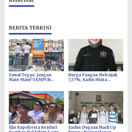
BERITA TERKINI
Sawal Tegas: Jangan
Harga Pangan Melonjak
Main-Main! GEMPUR
7,77%, Kadin Minta
SULTRA Siap Duduki Lahan
Langkah Cepat Pembab
Sengketa Puuwatu
Kolaka Kendalikan Inflasi
di Kolaka
Eks Kapolresta Kendari
Endus Dugaan Mark Up