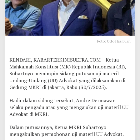
r
i
l
U
U
A
d
Foto: Otto Hasibuan
v
o
k
KENDARI, KABARTERKINISULTRA.COM – Ketua
a
t
Mahkamah Konstitusi (MK) Republik Indonesia (RI),
,
Suhartoyo memimpin sidang putusan uji materil
O
Undang-Undang (UU) Advokat yang dilaksanakan di
t
Gedung MKRI di Jakarta, Rabu (30/7/2025).
t
o
H
Hadir dalam sidang tersebut, Andre Dermawan
a
selaku pengadu atau yang mengajukan uji materil UU
s
Advokat di MKRI.
i
b
Dalam putusannya, Ketua MKRI Suhartoyo
u
a
mengabulkan permohonan uji materil UU Advokat.
n