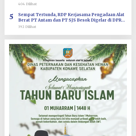
Terperiksa
404 Dilihat
5
Sempat Tertunda, RDP Kerjasama Pengadaan Alat
Berat PT Antam dan PT SJS Besok Digelar di DPRD
Sultra
392 Dilihat