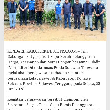
d
a
S
u
l
t
r
a
K
a
w
KENDARI, KABATERKINISULTRA.COM – Tim
a
l
Gabungan Satgas Pusat Sapu Bersih Pelanggaran
K
Harga, Keamanan dan Mutu Pangan bersama Subdit
e
IV Tipidter Ditreskrimsus Polda Sulawesi Tenggara
p
melakukan pengawasan terhadap sejumlah
a
perusahaan kelapa sawit di Kabupaten Konawe
t
u
Selatan, Provinsi Sulawesi Tenggara, pada Selasa, 23
h
Juni 2026.
a
n
Kegiatan pengawasan tersebut dipimpin oleh
H
Sekretaris Satgas Pusat Sapu Bersih Pelanggaran
a
r
Harga, Keamanan dan Mutu Pangan, BJP Hermawan,