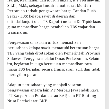
g
S.I.K., M.M., sebagai tindak lanjut surat Menteri
a
Pertanian terkait pengawasan harga Tandan Buah
T
Segar (TBS) kelapa sawit di daerah dan
B
S
ditindaklanjuti oleh TR Kapolri melalui DirTipideksus
P
guna memastikan harga pembelian TBS wajar dan
e
transparan.
r
u
Pengawasan dilakukan untuk memastikan
s
a
perusahaan kelapa sawit mematuhi ketentuan harga
h
TBS yang telah ditetapkan oleh Pemerintah Provinsi
a
Sulawesi Tenggara melalui Dinas Perkebunan. Selain
a
itu, kegiatan ini juga bertujuan memastikan tata
n
niaga TBS berjalan secara transparan, adil, dan tidak
S
a
merugikan petani.
w
i
Adapun perusahaan yang menjadi sasaran
t
pengawasan antara lain PT Merbau Jaya Indah Raya,
d
PT Karya Alam Perdana atau KAP, dan PT Bintang
i
K
Nusa Pertiwi atau BNP.
o
n