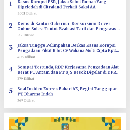
1
Kasus Korupsi PSR, Jaksa Sebut Rumah Yang
Digeledah di Citraland Terkait Saksi AA
2021 Dilihat
2
Demo di Kantor Gubernur, Konsorsium Driver
Online Sultra Tuntut Evaluasi Tarif dan Pengawasan
Aplikasi
512 Dilihat
3
Jaksa Tunggu Pelimpahan Berkas Kasus Korupsi
Pengadaan Fiktif Bibit CV Wahana Multi Cipta Rp26
Miliar
405 Dilihat
4
Sempat Tertunda, RDP Kerjasama Pengadaan Alat
Berat PT Antam dan PT SJS Besok Digelar di DPRD
Sultra
379 Dilihat
5
Soal Insiden Expres Bahari 6E, Begini Tanggapan
PT Dharma Indah
369 Dilihat