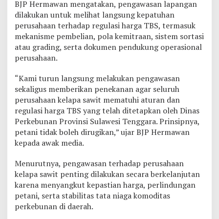
BJP Hermawan mengatakan, pengawasan lapangan
a
dilakukan untuk melihat langsung kepatuhan
w
perusahaan terhadap regulasi harga TBS, termasuk
e
S
mekanisme pembelian, pola kemitraan, sistem sortasi
e
atau grading, serta dokumen pendukung operasional
l
perusahaan.
a
t
“Kami turun langsung melakukan pengawasan
a
n
sekaligus memberikan penekanan agar seluruh
perusahaan kelapa sawit mematuhi aturan dan
regulasi harga TBS yang telah ditetapkan oleh Dinas
Perkebunan Provinsi Sulawesi Tenggara. Prinsipnya,
petani tidak boleh dirugikan,” ujar BJP Hermawan
kepada awak media.
Menurutnya, pengawasan terhadap perusahaan
kelapa sawit penting dilakukan secara berkelanjutan
karena menyangkut kepastian harga, perlindungan
petani, serta stabilitas tata niaga komoditas
perkebunan di daerah.