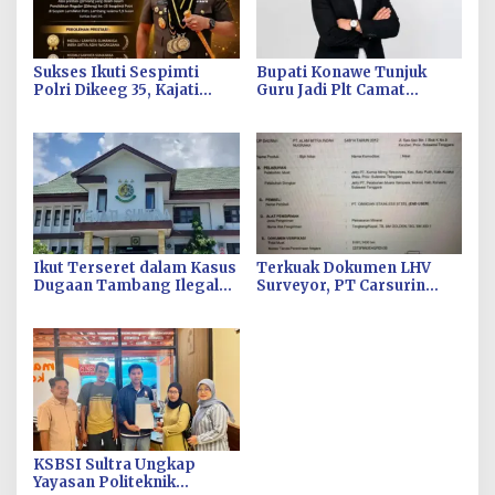
Sukses Ikuti Sespimti
Bupati Konawe Tunjuk
Polri Dikeeg 35, Kajati
Guru Jadi Plt Camat
Sultra Sugeng Riyanto
Morotai, BGN Sebut Tidak
Raih Tiga Penghargaan
Sesuai Aturan
Kepegawaian
Ikut Terseret dalam Kasus
Terkuak Dokumen LHV
Dugaan Tambang Ilegal
Surveyor, PT Carsurin
PT Babarina di Kolaka,
Diduga Turut Memuluskan
Dokumen PT WIL Disita
Pusaran Korupsi
kejati Sultra
Tambang PT AMIN
KSBSI Sultra Ungkap
Yayasan Politeknik