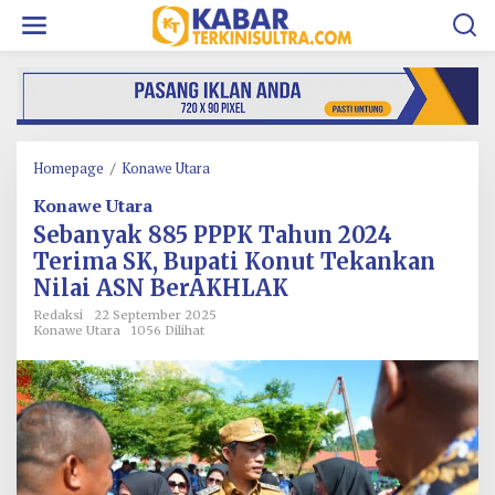
L
e
w
a
t
i
k
e
k
Homepage
/
Konawe Utara
S
o
e
Konawe Utara
n
b
t
a
Sebanyak 885 PPPK Tahun 2024
e
n
Terima SK, Bupati Konut Tekankan
n
y
Nilai ASN BerAKHLAK
a
k
Redaksi
22 September 2025
8
Konawe Utara
1056 Dilihat
8
5
P
P
P
K
T
a