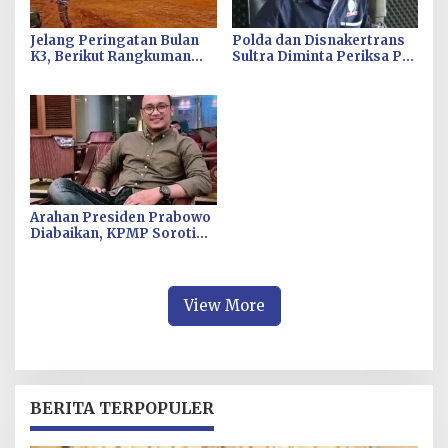
Jelang Peringatan Bulan
Polda dan Disnakertrans
K3, Berikut Rangkuman
Sultra Diminta Periksa PT
Kecelakaan Kerja di PT
KS Terkait Masalah
Tiran pada Periode
Kecelakaan Kerja
Desember 2025
Arahan Presiden Prabowo
Diabaikan, KPMP Soroti
Minimnya Keberpihakan
Pemilik IUP Terhadap
Kontraktor Lokal
View More
BERITA TERPOPULER