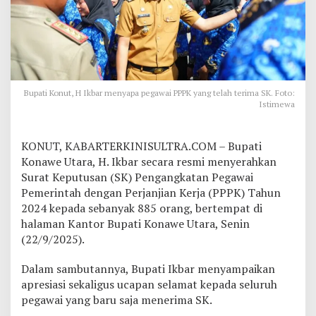
h
u
n
2
0
2
4
Bupati Konut, H Ikbar menyapa pegawai PPPK yang telah terima SK. Foto:
T
Istimewa
e
r
i
KONUT, KABARTERKINISULTRA.COM – Bupati
m
a
Konawe Utara, H. Ikbar secara resmi menyerahkan
S
Surat Keputusan (SK) Pengangkatan Pegawai
K
Pemerintah dengan Perjanjian Kerja (PPPK) Tahun
,
2024 kepada sebanyak 885 orang, bertempat di
B
halaman Kantor Bupati Konawe Utara, Senin
u
p
(22/9/2025).
a
t
Dalam sambutannya, Bupati Ikbar menyampaikan
i
apresiasi sekaligus ucapan selamat kepada seluruh
K
pegawai yang baru saja menerima SK.
o
n