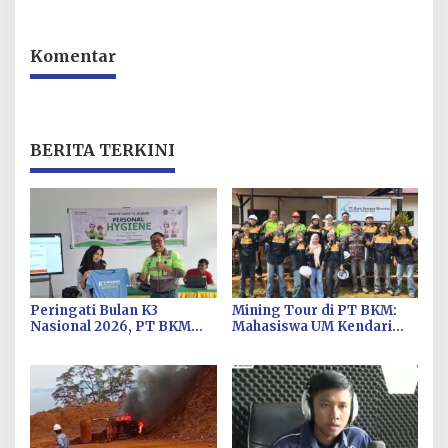
Komentar
BERITA TERKINI
Peringati Bulan K3
Mining Tour di PT BKM:
Nasional 2026, PT BKM
Mahasiswa UM Kendari
Sosialisasi Kesehatan di
Bedah Alur Produksi
SMKN 1 Konawe Utara
hingga Kelola K3