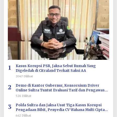
1
Kasus Korupsi PSR, Jaksa Sebut Rumah Yang
Digeledah di Citraland Terkait Saksi AA
2047 Dilihat
2
Demo di Kantor Gubernur, Konsorsium Driver
Online Sultra Tuntut Evaluasi Tarif dan Pengawasan
Aplikasi
526 Dilihat
3
Polda Sultra dan Jaksa Usut Tiga Kasus Korupsi
Pengadaan Bibit, Penyedia CV Wahana Multi Cipta
Terperiksa
442 Dilihat