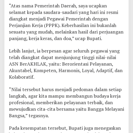
u
“Atas nama Pemerintah Daerah, saya ucapkan
t
selamat kepada saudara-saudari yang hari ini resmi
T
diangkat menjadi Pegawai Pemerintah dengan
e
Perjanjian Kerja (PPPK). Keberhasilan ini bukanlah
k
a
sesuatu yang mudah, melainkan hasil dari perjuangan
n
panjang, kerja keras, dan doa,” ucap Bupati.
k
a
Lebih lanjut, ia berpesan agar seluruh pegawai yang
n
telah diangkat dapat menjunjung tinggi nilai-nilai
N
i
ASN BerAKHLAK, yaitu: Berorientasi Pelayanan,
l
Akuntabel, Kompeten, Harmonis, Loyal, Adaptif, dan
a
Kolaboratif.
i
A
“Nilai tersebut harus menjadi pedoman dalam setiap
S
N
langkah, agar kita mampu membangun budaya kerja
B
profesional, memberikan pelayanan terbaik, dan
e
mewujudkan cita-cita bersama yaitu Bangga Melayani
r
Bangsa,” tegasnya.
A
K
H
Pada kesempatan tersebut, Bupati juga menegaskan
L