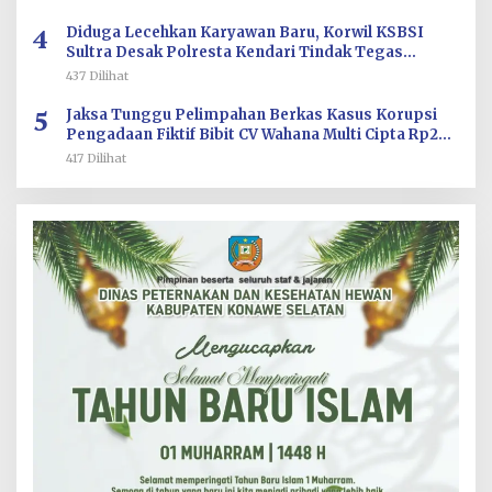
4
Diduga Lecehkan Karyawan Baru, Korwil KSBSI
Sultra Desak Polresta Kendari Tindak Tegas
Oknum BM PT TSJ
437 Dilihat
5
Jaksa Tunggu Pelimpahan Berkas Kasus Korupsi
Pengadaan Fiktif Bibit CV Wahana Multi Cipta Rp26
Miliar
417 Dilihat