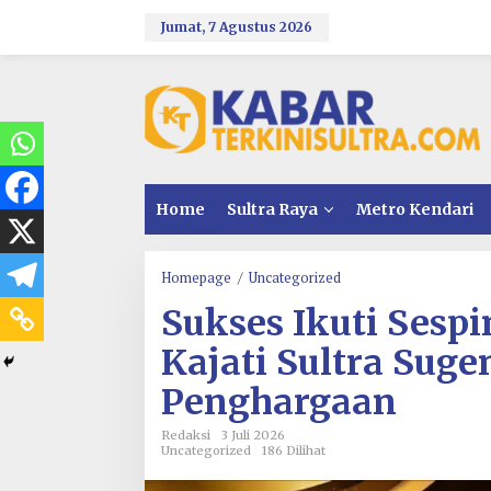
L
e
Jumat, 7 Agustus 2026
w
a
t
i
k
e
k
o
n
Home
Sultra Raya
Metro Kendari
t
e
n
Homepage
/
Uncategorized
S
u
Sukses Ikuti Sespi
k
s
Kajati Sultra Suge
e
s
Penghargaan
I
k
u
Redaksi
3 Juli 2026
Uncategorized
186 Dilihat
t
i