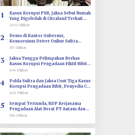
1
Kasus Korupsi PSR, Jaksa Sebut Rumah
Yang Digeledah di Citraland Terkait
Saksi AA
2032 Dilihat
2
Demo di Kantor Gubernur,
Konsorsium Driver Online Sultra
Tuntut Evaluasi Tarif dan Pengawasan
519 Dilihat
Aplikasi
3
Jaksa Tunggu Pelimpahan Berkas
Kasus Korupsi Pengadaan Fiktif Bibit
CV Wahana Multi Cipta Rp26 Miliar
406 Dilihat
4
Polda Sultra dan Jaksa Usut Tiga Kasus
Korupsi Pengadaan Bibit, Penyedia CV
Wahana Multi Cipta Terperiksa
400 Dilihat
5
Sempat Tertunda, RDP Kerjasama
Pengadaan Alat Berat PT Antam dan
PT SJS Besok Digelar di DPRD Sultra
384 Dilihat