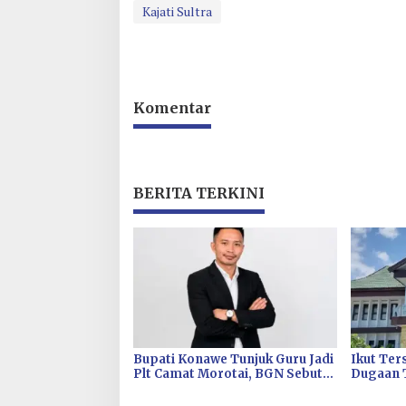
Kajati Sultra
Komentar
BERITA TERKINI
Bupati Konawe Tunjuk Guru Jadi
Ikut Ter
Plt Camat Morotai, BGN Sebut
Dugaan 
Tidak Sesuai Aturan
Babarina
Kepegawaian
PT WIL Di