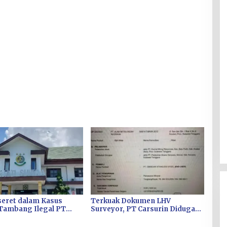
seret dalam Kasus
Terkuak Dokumen LHV
Tambang Ilegal PT
Surveyor, PT Carsurin Diduga
 di Kolaka, Dokumen
Turut Memuluskan Pusaran
sita kejati Sultra
Korupsi Tambang PT AMIN