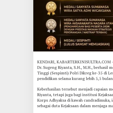
a
t
i
S
u
l
t
r
a
S
u
g
e
n
KENDARI, KABARTERKINISULTRA.COM – Kep
g
Dr. Sugeng Riyanta, S.H., M.H., berhasil
R
Tinggi (Sespimti) Polri Dikreg ke-35 di 
i
pendidikan selama kurang lebih 5,5 bulan
y
a
n
Keberhasilan tersebut menjadi capaian m
t
Riyanta, tetapi juga bagi institusi Kejaks
o
Korps Adhyaksa di kawah candradimuka,
R
sebagai duta Kejaksaan dalam menjaga ma
a
i