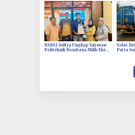
KSBSI Sultra Ungkap Yayasan
Solar Il
Politeknik Bombana Milik Eks
Putra Su
Bupati Tunggak Bayar Ratusan
BBM Subs
Juta Gaji Pengajar
Bilang ‘