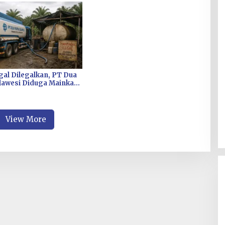
egal Dilegalkan, PT Dua
lawesi Diduga Mainkan
idi, AMAN Sultra
Dibekingi’ Oknum Polisi
View More