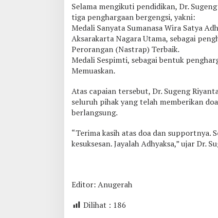
h
Selama mengikuti pendidikan, Dr. Sugeng
T
tiga penghargaan bergengsi, yakni:
i
Medali Sanyata Sumanasa Wira Satya Adh
g
Aksarakarta Nagara Utama, sebagai pengh
a
P
Perorangan (Nastrap) Terbaik.
e
Medali Sespimti, sebagai bentuk penghar
n
Memuaskan.
g
h
Atas capaian tersebut, Dr. Sugeng Riyan
a
r
seluruh pihak yang telah memberikan doa
g
berlangsung.
a
a
“Terima kasih atas doa dan supportnya. 
n
kesuksesan. Jayalah Adhyaksa,” ujar Dr. S
Editor: Anugerah
Dilihat :
186