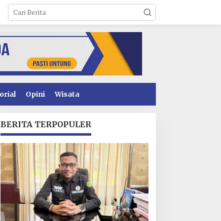
orial
Opini
Wisata
BERITA TERPOPULER
awal Tegas: Jangan
Penyidikan Dugaan
ain-Main! GEMPUR
Korupsi PSR Kolaka
ULTRA Siap Duduki
Hampir Rampung,
ahan Sengketa Puuwatu
Publik Menanti
Penetapan Tersangka