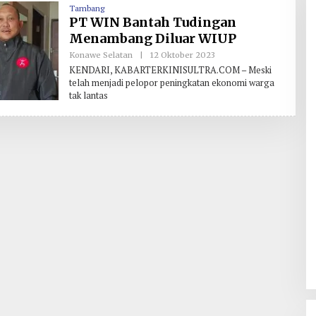
Hilirisasi/BKPM
Tambang
PT WIN Bantah Tudingan
Menambang Diluar WIUP
Konawe Selatan
|
12 Oktober 2023
O
L
KENDARI, KABARTERKINISULTRA.COM – Meski
E
telah menjadi pelopor peningkatan ekonomi warga
H
tak lantas
R
E
D
A
K
S
I