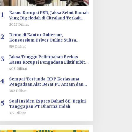
1
Kasus Korupsi PSR, Jaksa Sebut Rumah
Yang Digeledah di Citraland Terkait
Saksi AA
2027 Dilihat
2
Demo di Kantor Gubernur,
Konsorsium Driver Online Sultra
Tuntut Evaluasi Tarif dan Pengawasan
519 Dilihat
Aplikasi
3
Jaksa Tunggu Pelimpahan Berkas
Kasus Korupsi Pengadaan Fiktif Bibit
CV Wahana Multi Cipta Rp26 Miliar
405 Dilihat
4
Sempat Tertunda, RDP Kerjasama
Pengadaan Alat Berat PT Antam dan
PT SJS Besok Digelar di DPRD Sultra
382 Dilihat
5
Soal Insiden Expres Bahari 6E, Begini
Tanggapan PT Dharma Indah
377 Dilihat