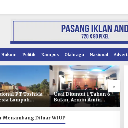
Hukum
Politik
Kampus
Olahraga
Nasional
Advert
»
ituntut 1 Tahun 6
Kinerja Pelayanan
S
, Armin Amin
Perizinan Konsel
M
n Pledoi untuk
Meningkat, DPMPTSP
S
h Dakwaan JPU
Raih Predikat “Sangat
L
Baik” dari Kementerian
h Menambang Diluar WIUP
Investasi dan