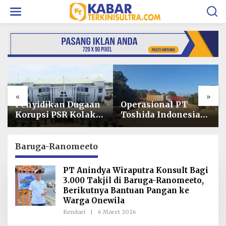
L
e
w
a
t
i
k
e
k
o
«
»
n
t
Operasional PT
Usai Dituntut 1
e
Toshida Indonesia
Tahun 6 Bulan,
n
Lumpuh Akibat
Armin Amin
Pemalangan,
Siapkan Pledoi
Perusahaan Lapor
untuk Bantah
Baruga-Ranomeeto
Polda Sultra
Dakwaan JPU
PT Anindya Wiraputra Konsult Bagi
3.000 Takjil di Baruga-Ranomeeto,
Berikutnya Bantuan Pangan ke
Warga Onewila
Kendari
|
6 Maret 2026
O
L