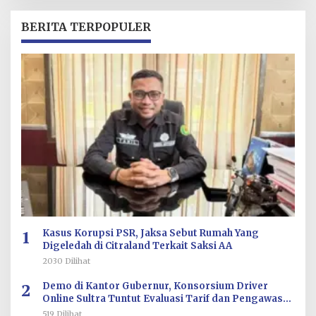
E
H
R
BERITA TERPOPULER
E
D
A
K
S
I
1
Kasus Korupsi PSR, Jaksa Sebut Rumah Yang
Digeledah di Citraland Terkait Saksi AA
2030 Dilihat
2
Demo di Kantor Gubernur, Konsorsium Driver
Online Sultra Tuntut Evaluasi Tarif dan Pengawasan
Aplikasi
519 Dilihat