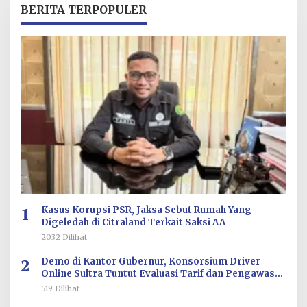
E
BERITA TERPOPULER
D
A
K
S
I
1
Kasus Korupsi PSR, Jaksa Sebut Rumah Yang
Digeledah di Citraland Terkait Saksi AA
2032 Dilihat
2
Demo di Kantor Gubernur, Konsorsium Driver
Online Sultra Tuntut Evaluasi Tarif dan Pengawasan
Aplikasi
519 Dilihat