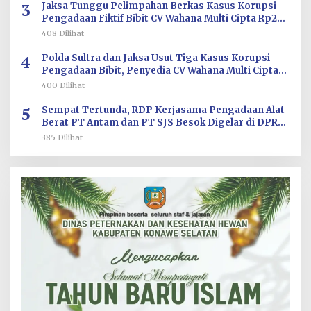
3
Jaksa Tunggu Pelimpahan Berkas Kasus Korupsi
Pengadaan Fiktif Bibit CV Wahana Multi Cipta Rp26
Miliar
408 Dilihat
4
Polda Sultra dan Jaksa Usut Tiga Kasus Korupsi
Pengadaan Bibit, Penyedia CV Wahana Multi Cipta
Terperiksa
400 Dilihat
5
Sempat Tertunda, RDP Kerjasama Pengadaan Alat
Berat PT Antam dan PT SJS Besok Digelar di DPRD
Sultra
385 Dilihat