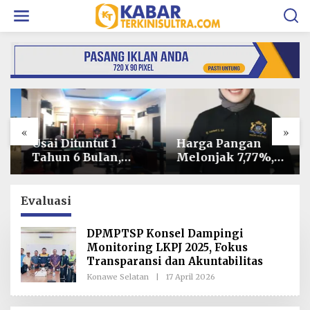
L
e
w
a
t
i
k
e
k
o
«
»
n
t
Usai Dituntut 1
Harga Pangan
e
Tahun 6 Bulan,
Melonjak 7,77%,
n
Armin Amin
Kadin Minta
Siapkan Pledoi
Langkah Cepat
untuk Bantah
Pembab Kolaka
Evaluasi
Dakwaan JPU
Kendalikan Inflasi
di Kolaka
DPMPTSP Konsel Dampingi
Monitoring LKPJ 2025, Fokus
Transparansi dan Akuntabilitas
Konawe Selatan
|
17 April 2026
O
L
E
H