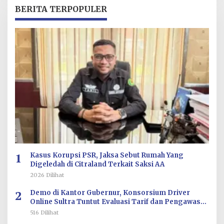
R
BERITA TERPOPULER
E
D
A
K
S
I
1
Kasus Korupsi PSR, Jaksa Sebut Rumah Yang
Digeledah di Citraland Terkait Saksi AA
2026 Dilihat
2
Demo di Kantor Gubernur, Konsorsium Driver
Online Sultra Tuntut Evaluasi Tarif dan Pengawasan
Aplikasi
516 Dilihat