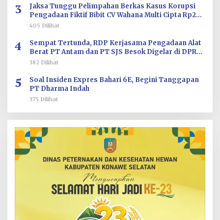
3
Jaksa Tunggu Pelimpahan Berkas Kasus Korupsi
Pengadaan Fiktif Bibit CV Wahana Multi Cipta Rp26
Miliar
405 Dilihat
4
Sempat Tertunda, RDP Kerjasama Pengadaan Alat
Berat PT Antam dan PT SJS Besok Digelar di DPRD
Sultra
382 Dilihat
5
Soal Insiden Expres Bahari 6E, Begini Tanggapan
PT Dharma Indah
375 Dilihat