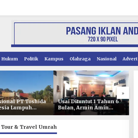
Hukum
Politik
Kampus
Olahraga
Nasional
Advert
»
ituntut 1 Tahun 6
Kinerja Pelayanan
S
, Armin Amin
Perizinan Konsel
M
n Pledoi untuk
Meningkat, DPMPTSP
S
h Dakwaan JPU
Raih Predikat “Sangat
L
Baik” dari Kementerian
 Tour & Travel Umrah
Investasi dan