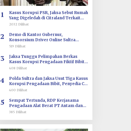
1
Kasus Korupsi PSR, Jaksa Sebut Rumah
Yang Digeledah di Citraland Terkait
Saksi AA
2032 Dilihat
2
Demo di Kantor Gubernur,
Konsorsium Driver Online Sultra
Tuntut Evaluasi Tarif dan Pengawasan
519 Dilihat
Aplikasi
3
Jaksa Tunggu Pelimpahan Berkas
Kasus Korupsi Pengadaan Fiktif Bibit
CV Wahana Multi Cipta Rp26 Miliar
408 Dilihat
4
Polda Sultra dan Jaksa Usut Tiga Kasus
Korupsi Pengadaan Bibit, Penyedia CV
Wahana Multi Cipta Terperiksa
400 Dilihat
5
Sempat Tertunda, RDP Kerjasama
Pengadaan Alat Berat PT Antam dan
PT SJS Besok Digelar di DPRD Sultra
385 Dilihat