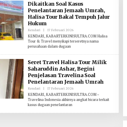
Hilirisasi/BKPM
Dikaitkan Soal Kasus
Penelantaran Jemaah Umrah,
Halisa Tour Bakal Tempuh Jalur
Hukum
Kendari
|
17 Februari 2026
O
L
KENDARI, KABARTERKINISULTRA.COM Halisa
E
Tour & Travel menyikapi terseretnya nama
H
perusahaan dalam dugaan
R
E
D
A
Seret Travel Halisa Tour Milik
K
S
Saharuddin Ashar, Begini
I
Penjelasan Travelina Soal
Penelantaran Jemaah Umrah
Kendari
|
17 Februari 2026
O
L
KENDARI, KABARTERKINISULTRA.COM –
E
Travelina Indonesia akhirnya angkat bicara terkait
H
kasus dugaan penelantaran
R
E
D
A
K
S