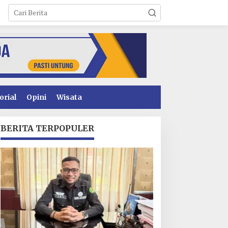
orial
Opini
Wisata
BERITA TERPOPULER
awal Tegas: Jangan
Penyidikan Dugaan
ain-Main! GEMPUR
Korupsi PSR Kolaka
ULTRA Siap Duduki
Hampir Rampung,
ahan Sengketa Puuwatu
Publik Menanti
Penetapan Tersangka