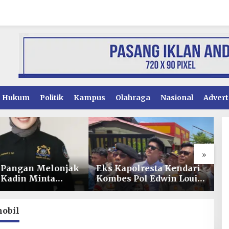
Hukum
Politik
Kampus
Olahraga
Nasional
Advert
»
polresta Kendari
Penyidikan Dugaan
O
s Pol Edwin Louis
Korupsi PSR Kolaka
I
 Jabat Karen B
Hampir Rampung,
A
inal Divpropam
Publik Menanti
P
Penetapan Tersangka
S
obil