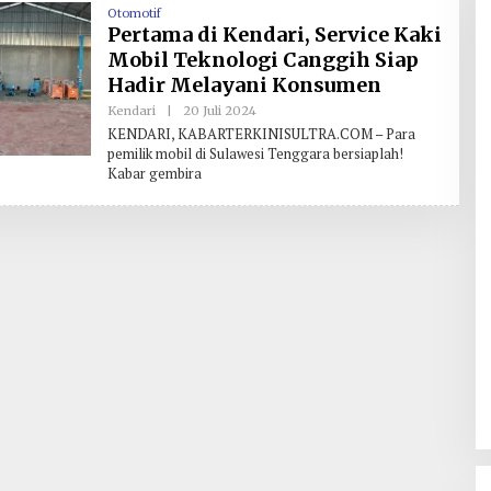
Otomotif
Pertama di Kendari, Service Kaki
Mobil Teknologi Canggih Siap
Hadir Melayani Konsumen
Kendari
|
20 Juli 2024
O
L
KENDARI, KABARTERKINISULTRA.COM – Para
E
pemilik mobil di Sulawesi Tenggara bersiaplah!
H
Kabar gembira
R
E
D
A
K
S
I