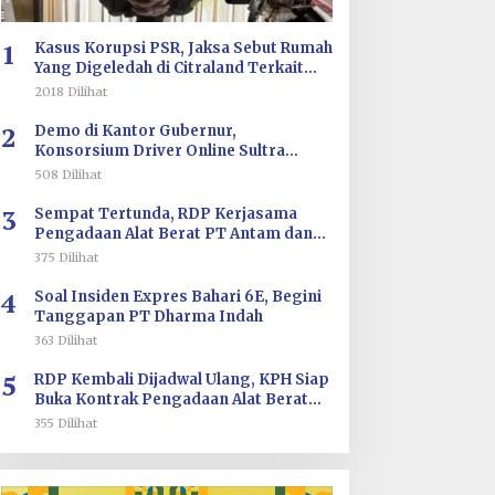
1
Kasus Korupsi PSR, Jaksa Sebut Rumah
Yang Digeledah di Citraland Terkait
Saksi AA
2018 Dilihat
2
Demo di Kantor Gubernur,
Konsorsium Driver Online Sultra
Tuntut Evaluasi Tarif dan Pengawasan
508 Dilihat
Aplikasi
3
Sempat Tertunda, RDP Kerjasama
Pengadaan Alat Berat PT Antam dan
PT SJS Besok Digelar di DPRD Sultra
375 Dilihat
4
Soal Insiden Expres Bahari 6E, Begini
Tanggapan PT Dharma Indah
363 Dilihat
5
RDP Kembali Dijadwal Ulang, KPH Siap
Buka Kontrak Pengadaan Alat Berat
PT ANTAM dan PT SJS
355 Dilihat