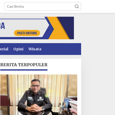
orial
Opini
Wisata
BERITA TERPOPULER
perasional PT Toshida
Usai Dituntut 1 Tahun 6
ndonesia Lumpuh
Bulan, Armin Amin
kibat Pemalangan,
Siapkan Pledoi untuk
erusahaan Lapor Polda
Bantah Dakwaan JPU
ultra