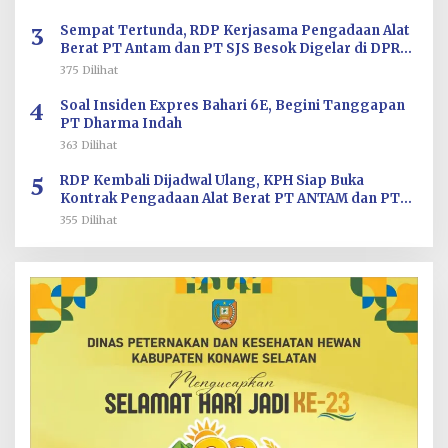
3
Sempat Tertunda, RDP Kerjasama Pengadaan Alat
Berat PT Antam dan PT SJS Besok Digelar di DPRD
Sultra
375 Dilihat
4
Soal Insiden Expres Bahari 6E, Begini Tanggapan
PT Dharma Indah
363 Dilihat
5
RDP Kembali Dijadwal Ulang, KPH Siap Buka
Kontrak Pengadaan Alat Berat PT ANTAM dan PT
SJS
355 Dilihat