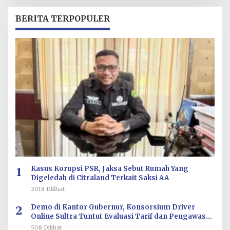
H
R
BERITA TERPOPULER
E
D
A
K
S
I
1
Kasus Korupsi PSR, Jaksa Sebut Rumah Yang
Digeledah di Citraland Terkait Saksi AA
2018 Dilihat
2
Demo di Kantor Gubernur, Konsorsium Driver
Online Sultra Tuntut Evaluasi Tarif dan Pengawasan
Aplikasi
508 Dilihat