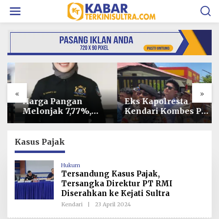
L
e
w
a
t
i
k
e
k
o
«
»
n
t
Harga Pangan
Eks Kapolresta
e
Melonjak 7,77%,
Kendari Kombes Pol
n
Kadin Minta
Edwin Louis Sengka
Langkah Cepat
Jabat Karen B
Pembab Kolaka
Ropaminal
Kasus Pajak
Kendalikan Inflasi
Divpropam Polri
di Kolaka
Hukum
Tersandung Kasus Pajak,
Tersangka Direktur PT RMI
Diserahkan ke Kejati Sultra
Kendari
|
23 April 2024
O
L
E