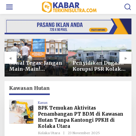
L
e
w
a
t
i
k
e
k
o
«
»
n
t
Penyidikan Dugaan
Operasional PT
e
Korupsi PSR Kolaka
Toshida Indonesia
n
Hampir Rampung,
Lumpuh Akibat
Publik Menanti
Pemalangan,
Penetapan
Perusahaan Lapor
Kawasan Hutan
Tersangka
Polda Sultra
Kasus
BPK Temukan Aktivitas
Penambangan PT BDM di Kawasan
Hutan Tanpa Kantongi PPKH di
Kolaka Utara
Kolaka Utara
|
23 November 2025
O