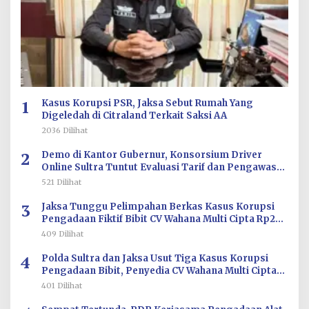
1
Kasus Korupsi PSR, Jaksa Sebut Rumah Yang
Digeledah di Citraland Terkait Saksi AA
2036 Dilihat
2
Demo di Kantor Gubernur, Konsorsium Driver
Online Sultra Tuntut Evaluasi Tarif dan Pengawasan
Aplikasi
521 Dilihat
3
Jaksa Tunggu Pelimpahan Berkas Kasus Korupsi
Pengadaan Fiktif Bibit CV Wahana Multi Cipta Rp26
Miliar
409 Dilihat
4
Polda Sultra dan Jaksa Usut Tiga Kasus Korupsi
Pengadaan Bibit, Penyedia CV Wahana Multi Cipta
Terperiksa
401 Dilihat