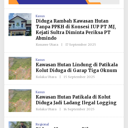
Kasus
Diduga Rambah Kawasan Hutan
Tanpa PPKH di Konsesi IUP PT MJ,
Kejati Sultra Diminta Periksa PT
Abmindo
Konawe Utara
|
17 September 2025
O
L
E
H
Kasus
R
Kawasan Hutan Lindung di Patikala
E
D
Kolut Diduga di Garap Tiga Oknum
A
K
Kolaka Utara
|
15 September 2025
O
S
L
I
E
H
Kasus
R
Kawasan Hutan Patikala di Kolut
E
D
Diduga Jadi Ladang Ilegal Logging
A
K
Kolaka Utara
|
14 September 2025
O
S
L
I
E
H
Regional
R