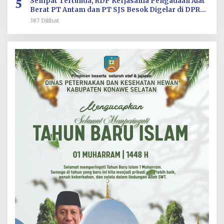
5
Sempat Tertunda, RDP Kerjasama Pengadaan Alat
Berat PT Antam dan PT SJS Besok Digelar di DPRD
Sultra
387 Dilihat