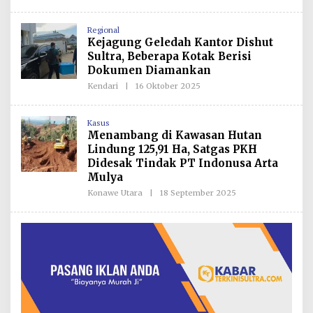
L
E
H
Regional
R
Kejagung Geledah Kantor Dishut
E
D
Sultra, Beberapa Kotak Berisi
A
Dokumen Diamankan
K
S
Kendari
|
16 Oktober 2025
O
I
L
E
H
Kasus
R
Menambang di Kawasan Hutan
E
D
Lindung 125,91 Ha, Satgas PKH
A
Didesak Tindak PT Indonusa Arta
K
S
Mulya
I
Konawe Utara
|
18 September 2025
O
L
E
H
R
E
D
A
K
S
I