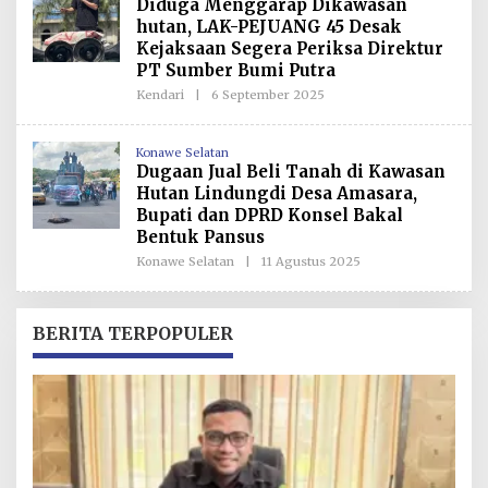
Diduga Menggarap Dikawasan
E
D
hutan, LAK-PEJUANG 45 Desak
A
Kejaksaan Segera Periksa Direktur
K
S
PT Sumber Bumi Putra
I
Kendari
|
6 September 2025
O
L
E
H
Konawe Selatan
R
Dugaan Jual Beli Tanah di Kawasan
E
D
Hutan Lindungdi Desa Amasara,
A
Bupati dan DPRD Konsel Bakal
K
S
Bentuk Pansus
I
Konawe Selatan
|
11 Agustus 2025
O
L
E
H
R
BERITA TERPOPULER
E
D
A
K
S
I