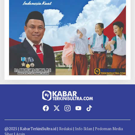
@2025 | KabarTerkiniSultra.id |
Redaksi
|
Info Iklan
|
Pedoman Media
Siber
|
Arsip