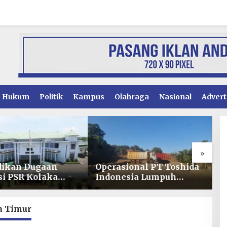
Hukum
Politik
Kampus
Olahraga
Nasional
Advert
»
ional PT Toshida
Bupati Kolaka Diam
K
esia Lumpuh
Ditengah Konflik
P
t Pemalangan,
Tambang Pomalaa,
M
ahaan Lapor Polda
Dinilai Tak Mampu Jaga
R
Iklim Investasi
B
a Timur
I