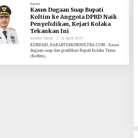
H
Kasus
Kasus Dugaan Suap Bupati
Koltim ke Anggota DPRD Naik
Penyelidikan, Kejari Kolaka
Tekankan Ini
Kolaka Timur
|
11 April 2025
O
L
KENDARI, KABARTERKINISULTRA.COM – Kasus
E
dugaan suap dan gratifikasi Bupati Kolaka Timur
H
(Koltim),
R
E
D
A
K
S
I