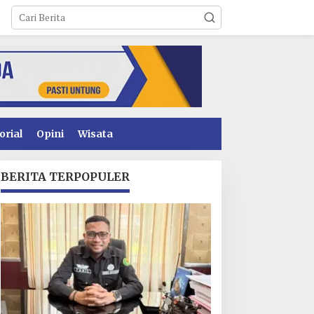
orial
Opini
Wisata
BERITA TERPOPULER
inerja Pelayanan
Sawal Tegas: Jangan
erizinan Konsel
Main-Main! GEMPUR
eningkat, DPMPTSP
SULTRA Siap Duduki
aih Predikat “Sangat
Lahan Sengketa Puuwatu
aik” dari Kementerian
nvestasi dan