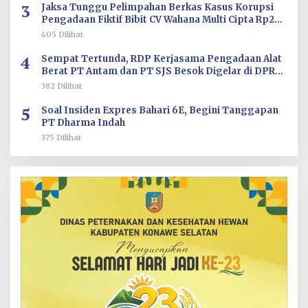
3
Jaksa Tunggu Pelimpahan Berkas Kasus Korupsi
Pengadaan Fiktif Bibit CV Wahana Multi Cipta Rp26
Miliar
405 Dilihat
4
Sempat Tertunda, RDP Kerjasama Pengadaan Alat
Berat PT Antam dan PT SJS Besok Digelar di DPRD
Sultra
382 Dilihat
5
Soal Insiden Expres Bahari 6E, Begini Tanggapan
PT Dharma Indah
375 Dilihat