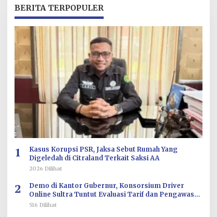
R
BERITA TERPOPULER
E
D
A
K
S
I
1
Kasus Korupsi PSR, Jaksa Sebut Rumah Yang
Digeledah di Citraland Terkait Saksi AA
2026 Dilihat
2
Demo di Kantor Gubernur, Konsorsium Driver
Online Sultra Tuntut Evaluasi Tarif dan Pengawasan
Aplikasi
516 Dilihat