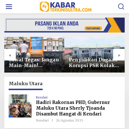
L
e
w
a
t
i
k
e
k
o
«
»
n
t
Penyidikan Dugaan
Operasional PT
e
Korupsi PSR Kolaka
Toshida Indonesia
n
Hampir Rampung,
Lumpuh Akibat
Publik Menanti
Pemalangan,
Penetapan
Perusahaan Lapor
Maluku Utara
Tersangka
Polda Sultra
Kendari
Hadiri Rakornas PHD, Gubernur
Maluku Utara Sherly Tjoanda
Disambut Hangat di Kendari
Kendari
|
26 Agustus 2025
O
L
E