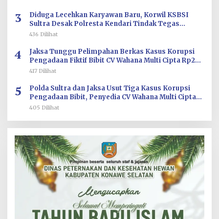
3
Diduga Lecehkan Karyawan Baru, Korwil KSBSI
Sultra Desak Polresta Kendari Tindak Tegas
Oknum BM PT TSJ
436 Dilihat
4
Jaksa Tunggu Pelimpahan Berkas Kasus Korupsi
Pengadaan Fiktif Bibit CV Wahana Multi Cipta Rp26
Miliar
417 Dilihat
5
Polda Sultra dan Jaksa Usut Tiga Kasus Korupsi
Pengadaan Bibit, Penyedia CV Wahana Multi Cipta
Terperiksa
405 Dilihat