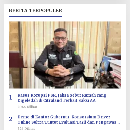
H
R
BERITA TERPOPULER
E
D
A
K
S
I
1
Kasus Korupsi PSR, Jaksa Sebut Rumah Yang
Digeledah di Citraland Terkait Saksi AA
2046 Dilihat
2
Demo di Kantor Gubernur, Konsorsium Driver
Online Sultra Tuntut Evaluasi Tarif dan Pengawasan
Aplikasi
526 Dilihat