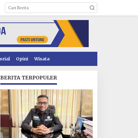
orial
Opini
Wisata
BERITA TERPOPULER
enyidikan Dugaan
Operasional PT Toshida
orupsi PSR Kolaka
Indonesia Lumpuh
ampir Rampung,
Akibat Pemalangan,
ublik Menanti
Perusahaan Lapor Polda
enetapan Tersangka
Sultra