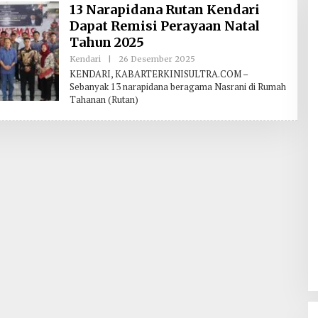
13 Narapidana Rutan Kendari
Dapat Remisi Perayaan Natal
Tahun 2025
Kendari
|
26 Desember 2025
O
L
KENDARI, KABARTERKINISULTRA.COM –
E
Sebanyak 13 narapidana beragama Nasrani di Rumah
H
Tahanan (Rutan)
R
E
D
A
K
S
I