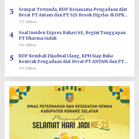
3
Sempat Tertunda, RDP Kerjasama Pengadaan Alat
Berat PT Antam dan PT SJS Besok Digelar di DPRD
Sultra
375 Dilihat
4
Soal Insiden Expres Bahari 6E, Begini Tanggapan
PT Dharma Indah
363 Dilihat
5
RDP Kembali Dijadwal Ulang, KPH Siap Buka
Kontrak Pengadaan Alat Berat PT ANTAM dan PT
SJS
355 Dilihat