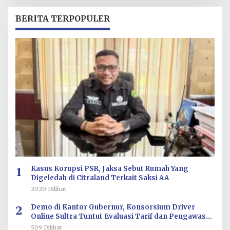
H
R
BERITA TERPOPULER
E
D
A
K
S
I
1
Kasus Korupsi PSR, Jaksa Sebut Rumah Yang
Digeledah di Citraland Terkait Saksi AA
2020 Dilihat
2
Demo di Kantor Gubernur, Konsorsium Driver
Online Sultra Tuntut Evaluasi Tarif dan Pengawasan
Aplikasi
509 Dilihat