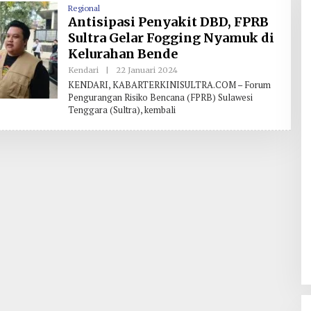
Regional
Antisipasi Penyakit DBD, FPRB
Sultra Gelar Fogging Nyamuk di
Kelurahan Bende
Kendari
|
22 Januari 2024
O
L
KENDARI, KABARTERKINISULTRA.COM – Forum
E
Pengurangan Risiko Bencana (FPRB) Sulawesi
H
Tenggara (Sultra), kembali
R
E
D
A
K
S
I