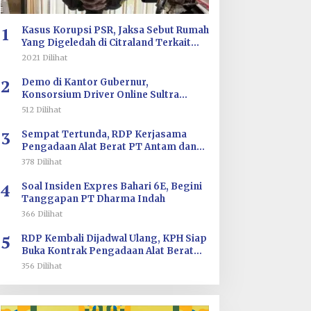
1
Kasus Korupsi PSR, Jaksa Sebut Rumah
Yang Digeledah di Citraland Terkait
Saksi AA
2021 Dilihat
2
Demo di Kantor Gubernur,
Konsorsium Driver Online Sultra
Tuntut Evaluasi Tarif dan Pengawasan
512 Dilihat
Aplikasi
3
Sempat Tertunda, RDP Kerjasama
Pengadaan Alat Berat PT Antam dan
PT SJS Besok Digelar di DPRD Sultra
378 Dilihat
4
Soal Insiden Expres Bahari 6E, Begini
Tanggapan PT Dharma Indah
366 Dilihat
5
RDP Kembali Dijadwal Ulang, KPH Siap
Buka Kontrak Pengadaan Alat Berat
PT ANTAM dan PT SJS
356 Dilihat