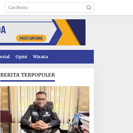
orial
Opini
Wisata
BERITA TERPOPULER
enyidikan Dugaan
Operasional PT Toshida
orupsi PSR Kolaka
Indonesia Lumpuh
ampir Rampung,
Akibat Pemalangan,
ublik Menanti
Perusahaan Lapor Polda
enetapan Tersangka
Sultra