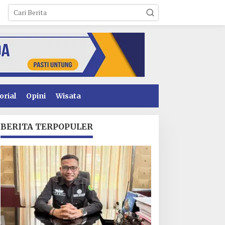
orial
Opini
Wisata
BERITA TERPOPULER
enyidikan Dugaan
Operasional PT Toshida
orupsi PSR Kolaka
Indonesia Lumpuh
ampir Rampung,
Akibat Pemalangan,
ublik Menanti
Perusahaan Lapor Polda
enetapan Tersangka
Sultra