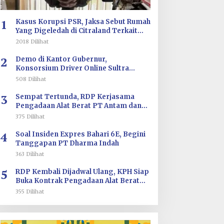
1
Kasus Korupsi PSR, Jaksa Sebut Rumah
Yang Digeledah di Citraland Terkait
Saksi AA
2018 Dilihat
2
Demo di Kantor Gubernur,
Konsorsium Driver Online Sultra
Tuntut Evaluasi Tarif dan Pengawasan
508 Dilihat
Aplikasi
3
Sempat Tertunda, RDP Kerjasama
Pengadaan Alat Berat PT Antam dan
PT SJS Besok Digelar di DPRD Sultra
375 Dilihat
4
Soal Insiden Expres Bahari 6E, Begini
Tanggapan PT Dharma Indah
363 Dilihat
5
RDP Kembali Dijadwal Ulang, KPH Siap
Buka Kontrak Pengadaan Alat Berat
PT ANTAM dan PT SJS
355 Dilihat