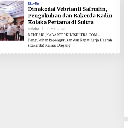
Eko-Bis
Dinakodai Vebrianti Safrudin,
Pengukuhan dan Rakerda Kadin
Kolaka Pertama di Sultra
Kolaka
|
21 Mei 2025
O
L
KENDARI, KABARTERKINISULTRA.COM –
E
Pengukuhan kepengurusan dan Rapat Kerja Daerah
H
(Rakerda) Kamar Dagang
R
E
D
A
K
S
I