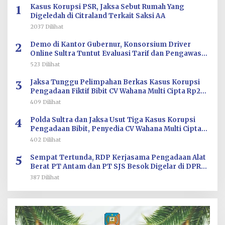
1
Kasus Korupsi PSR, Jaksa Sebut Rumah Yang
Digeledah di Citraland Terkait Saksi AA
2037 Dilihat
2
Demo di Kantor Gubernur, Konsorsium Driver
Online Sultra Tuntut Evaluasi Tarif dan Pengawasan
Aplikasi
523 Dilihat
3
Jaksa Tunggu Pelimpahan Berkas Kasus Korupsi
Pengadaan Fiktif Bibit CV Wahana Multi Cipta Rp26
Miliar
409 Dilihat
4
Polda Sultra dan Jaksa Usut Tiga Kasus Korupsi
Pengadaan Bibit, Penyedia CV Wahana Multi Cipta
Terperiksa
402 Dilihat
5
Sempat Tertunda, RDP Kerjasama Pengadaan Alat
Berat PT Antam dan PT SJS Besok Digelar di DPRD
Sultra
387 Dilihat