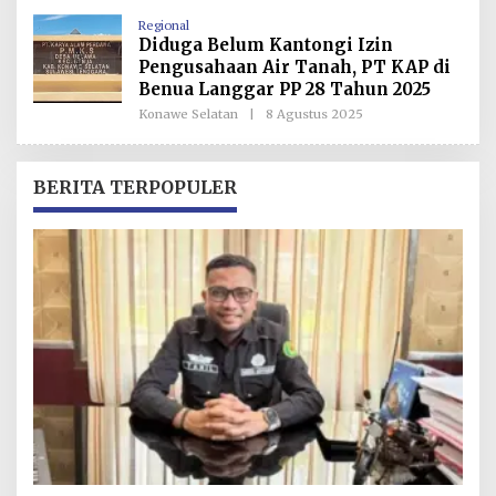
H
Regional
R
Diduga Belum Kantongi Izin
E
D
Pengusahaan Air Tanah, PT KAP di
A
Benua Langgar PP 28 Tahun 2025
K
S
Konawe Selatan
|
8 Agustus 2025
O
I
L
E
H
R
BERITA TERPOPULER
E
D
A
K
S
I