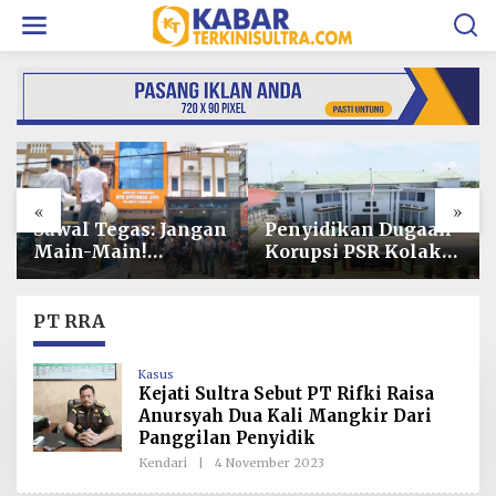
L
e
w
a
t
i
k
e
k
o
«
»
n
t
Penyidikan Dugaan
Operasional PT
e
Korupsi PSR Kolaka
Toshida Indonesia
n
Hampir Rampung,
Lumpuh Akibat
Publik Menanti
Pemalangan,
Penetapan
Perusahaan Lapor
PT RRA
Tersangka
Polda Sultra
Kasus
Kejati Sultra Sebut PT Rifki Raisa
Anursyah Dua Kali Mangkir Dari
Panggilan Penyidik
Kendari
|
4 November 2023
O
L
E