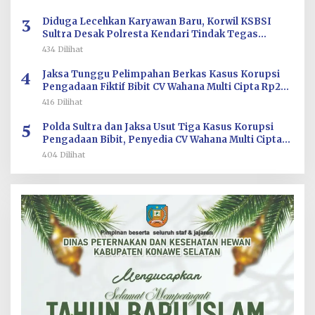
3
Diduga Lecehkan Karyawan Baru, Korwil KSBSI
Sultra Desak Polresta Kendari Tindak Tegas
Oknum BM PT TSJ
434 Dilihat
4
Jaksa Tunggu Pelimpahan Berkas Kasus Korupsi
Pengadaan Fiktif Bibit CV Wahana Multi Cipta Rp26
Miliar
416 Dilihat
5
Polda Sultra dan Jaksa Usut Tiga Kasus Korupsi
Pengadaan Bibit, Penyedia CV Wahana Multi Cipta
Terperiksa
404 Dilihat