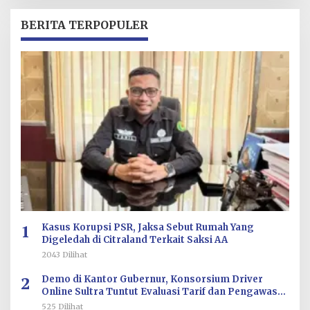
H
R
BERITA TERPOPULER
E
D
A
K
S
I
1
Kasus Korupsi PSR, Jaksa Sebut Rumah Yang
Digeledah di Citraland Terkait Saksi AA
2043 Dilihat
2
Demo di Kantor Gubernur, Konsorsium Driver
Online Sultra Tuntut Evaluasi Tarif dan Pengawasan
Aplikasi
525 Dilihat