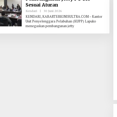
Sesuai Aturan
Kendari
|
30 Juni 2026
O
L
KENDARI, KABARTERKINISULTRA.COM – Kantor
E
Unit Penyelenggara Pelabuhan (KUPP) Lapuko
H
menegaskan pembangunan jetty
R
E
D
A
K
S
I