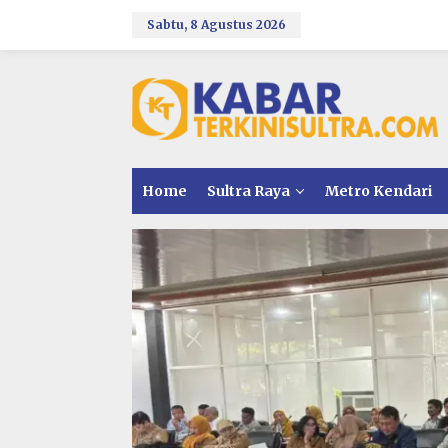
L
e
Sabtu, 8 Agustus 2026
w
a
t
i
k
e
k
o
n
Home
Sultra Raya
Metro Kendari
t
e
n