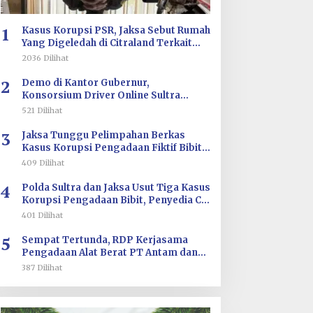
1
Kasus Korupsi PSR, Jaksa Sebut Rumah
Yang Digeledah di Citraland Terkait
Saksi AA
2036 Dilihat
2
Demo di Kantor Gubernur,
Konsorsium Driver Online Sultra
Tuntut Evaluasi Tarif dan Pengawasan
521 Dilihat
Aplikasi
3
Jaksa Tunggu Pelimpahan Berkas
Kasus Korupsi Pengadaan Fiktif Bibit
CV Wahana Multi Cipta Rp26 Miliar
409 Dilihat
4
Polda Sultra dan Jaksa Usut Tiga Kasus
inerja Pelayanan
Sawal Tegas: Jangan
Korupsi Pengadaan Bibit, Penyedia CV
Wahana Multi Cipta Terperiksa
erizinan Konsel
Main-Main! GEMPUR
401 Dilihat
eningkat, DPMPTSP
SULTRA Siap Duduki
5
Sempat Tertunda, RDP Kerjasama
aih Predikat “Sangat
Lahan Sengketa Puuwatu
Pengadaan Alat Berat PT Antam dan
aik” dari Kementerian
PT SJS Besok Digelar di DPRD Sultra
387 Dilihat
nvestasi dan
ilirisasi/BKPM