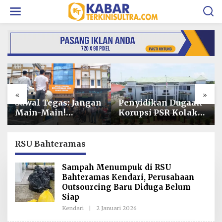
L
e
w
a
t
i
k
e
k
o
«
»
n
t
Penyidikan Dugaan
Operasional PT
e
Korupsi PSR Kolaka
Toshida Indonesia
n
Hampir Rampung,
Lumpuh Akibat
Publik Menanti
Pemalangan,
Penetapan
Perusahaan Lapor
RSU Bahteramas
Tersangka
Polda Sultra
Sampah Menumpuk di RSU
Bahteramas Kendari, Perusahaan
Outsourcing Baru Diduga Belum
Siap
Kendari
|
2 Januari 2026
O
L