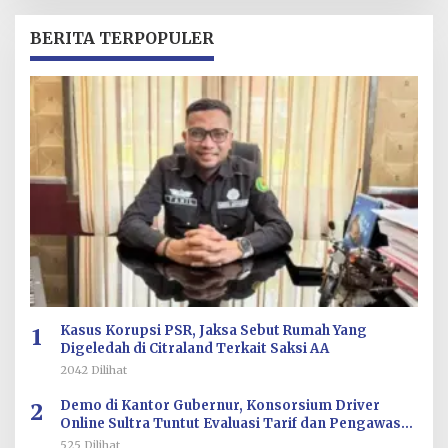
E
H
R
BERITA TERPOPULER
E
D
A
K
S
I
1
Kasus Korupsi PSR, Jaksa Sebut Rumah Yang
Digeledah di Citraland Terkait Saksi AA
2042 Dilihat
2
Demo di Kantor Gubernur, Konsorsium Driver
Online Sultra Tuntut Evaluasi Tarif dan Pengawasan
Aplikasi
525 Dilihat