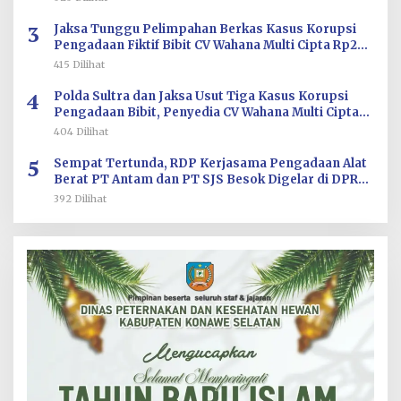
3
Jaksa Tunggu Pelimpahan Berkas Kasus Korupsi
Pengadaan Fiktif Bibit CV Wahana Multi Cipta Rp26
Miliar
415 Dilihat
4
Polda Sultra dan Jaksa Usut Tiga Kasus Korupsi
Pengadaan Bibit, Penyedia CV Wahana Multi Cipta
Terperiksa
404 Dilihat
5
Sempat Tertunda, RDP Kerjasama Pengadaan Alat
Berat PT Antam dan PT SJS Besok Digelar di DPRD
Sultra
392 Dilihat